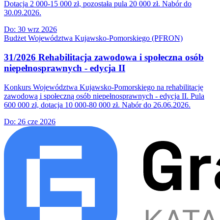
Dotacja 2 000-15 000 zł, pozostała pula 20 000 zł. Nabór do
30.09.2026.
Do:
30 wrz 2026
Budżet Województwa Kujawsko-Pomorskiego (PFRON)
31/2026 Rehabilitacja zawodowa i społeczna osób
niepełnosprawnych - edycja II
Konkurs Województwa Kujawsko-Pomorskiego na rehabilitację
zawodową i społeczną osób niepełnosprawnych - edycja II. Pula
600 000 zł, dotacja 10 000-80 000 zł. Nabór do 26.06.2026.
Do:
26 cze 2026