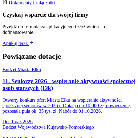
Dokumenty i załączniki
Uzyskaj wsparcie dla swojej firmy
Przejdź do formularza aplikacyjnego i złóż wniosek o
dofinansowanie.
Aplikuj teraz
Powiązane dotacje
Budżet Miasta Ełku
11. Seniorzy 2026 - wspieranie aktywności społecznej
osób starszych (Ełk)
Otwarty konkurs ofert Miasta Ełku na wspieranie aktywności
społecznej seniorów w 2026 r. Dotacja do 10 000 zł, powierzenie,
pozostała pula ok. 35 tys. zł. Nabór do 01.10.2026.
Do:
1 paź 2026
Budżet Województwa Kujawsko-Pomorskiego