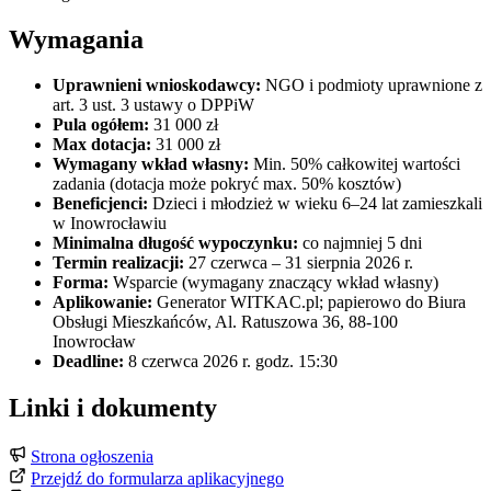
Wymagania
Uprawnieni wnioskodawcy:
NGO i podmioty uprawnione z
art. 3 ust. 3 ustawy o DPPiW
Pula ogółem:
31 000 zł
Max dotacja:
31 000 zł
Wymagany wkład własny:
Min. 50% całkowitej wartości
zadania (dotacja może pokryć max. 50% kosztów)
Beneficjenci:
Dzieci i młodzież w wieku 6–24 lat zamieszkali
w Inowrocławiu
Minimalna długość wypoczynku:
co najmniej 5 dni
Termin realizacji:
27 czerwca – 31 sierpnia 2026 r.
Forma:
Wsparcie (wymagany znaczący wkład własny)
Aplikowanie:
Generator WITKAC.pl; papierowo do Biura
Obsługi Mieszkańców, Al. Ratuszowa 36, 88-100
Inowrocław
Deadline:
8 czerwca 2026 r. godz. 15:30
Linki i dokumenty
Strona ogłoszenia
Przejdź do formularza aplikacyjnego