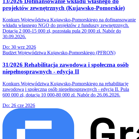
13/2026 Dofinansowanie wkładu własnego do
projektów zewnętrznych (Kujawsko-Pomorskie)
Konkurs Województwa Kujawsko-Pomorskiego na dofinansowanie
wkładu własnego NGO do projektów z funduszy zewnętrznych.
Dotacja 2 000-15 000 zł, pozostała pula 20 000 zł. Nabór do
30.09.2026.
Do:
30 wrz 2026
Budżet Województwa Kujawsko-Pomorskiego (PFRON)
31/2026 Rehabilitacja zawodowa i społeczna osób
niepełnosprawnych - edycja II
Konkurs Województwa Kujawsko-Pomorskiego na rehabilitację
zawodową i społeczną osób niepełnosprawnych - edycja II. Pula
600 000 zł, dotacja 10 000-80 000 zł. Nabór do 26.06.2026.
Do:
26 cze 2026