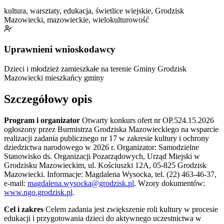
kultura, warsztaty, edukacja, świetlice wiejskie, Grodzisk
Mazowiecki, mazowieckie, wielokulturowość
Uprawnieni wnioskodawcy
Dzieci i młodzież zamieszkałe na terenie Gminy Grodzisk
Mazowiecki
mieszkańcy gminy
Szczegółowy opis
Program i organizator
Otwarty konkurs ofert nr OP.524.15.2026
ogłoszony przez Burmistrza Grodziska Mazowieckiego na wsparcie
realizacji zadania publicznego nr 17 w zakresie kultury i ochrony
dziedzictwa narodowego w 2026 r. Organizator: Samodzielne
Stanowisko ds. Organizacji Pozarządowych, Urząd Miejski w
Grodzisku Mazowieckim, ul. Kościuszki 12A, 05-825 Grodzisk
Mazowiecki. Informacje: Magdalena Wysocka, tel. (22) 463-46-37,
e-mail:
magdalena.wysocka@grodzisk.pl
. Wzory dokumentów:
www.ngo.grodzisk.pl
.
Cel i zakres
Celem zadania jest zwiększenie roli kultury w procesie
edukacji i przygotowania dzieci do aktywnego uczestnictwa w