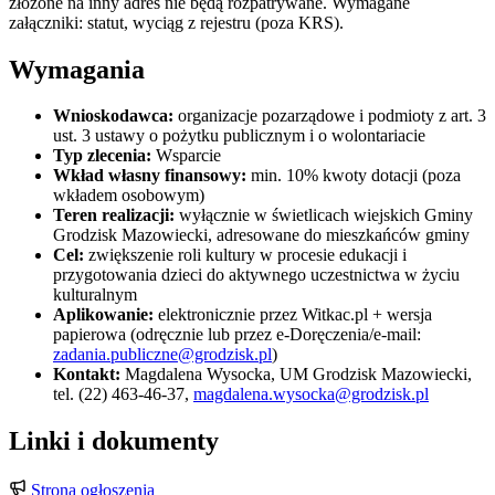
złożone na inny adres nie będą rozpatrywane. Wymagane
załączniki: statut, wyciąg z rejestru (poza KRS).
Wymagania
Wnioskodawca:
organizacje pozarządowe i podmioty z art. 3
ust. 3 ustawy o pożytku publicznym i o wolontariacie
Typ zlecenia:
Wsparcie
Wkład własny finansowy:
min. 10% kwoty dotacji (poza
wkładem osobowym)
Teren realizacji:
wyłącznie w świetlicach wiejskich Gminy
Grodzisk Mazowiecki, adresowane do mieszkańców gminy
Cel:
zwiększenie roli kultury w procesie edukacji i
przygotowania dzieci do aktywnego uczestnictwa w życiu
kulturalnym
Aplikowanie:
elektronicznie przez Witkac.pl + wersja
papierowa (odręcznie lub przez e-Doręczenia/e-mail:
zadania.publiczne@grodzisk.pl
)
Kontakt:
Magdalena Wysocka, UM Grodzisk Mazowiecki,
tel. (22) 463-46-37,
magdalena.wysocka@grodzisk.pl
Linki i dokumenty
Strona ogłoszenia