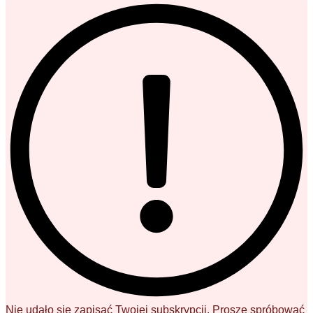
Nie udało się zapisać Twojej subskrypcji. Proszę spróbować