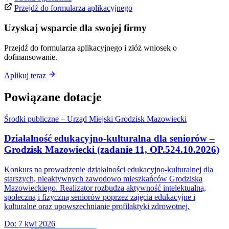
Przejdź do formularza aplikacyjnego
Uzyskaj wsparcie dla swojej firmy
Przejdź do formularza aplikacyjnego i złóż wniosek o
dofinansowanie.
Aplikuj teraz
Powiązane dotacje
Środki publiczne – Urząd Miejski Grodzisk Mazowiecki
Działalność edukacyjno-kulturalna dla seniorów –
Grodzisk Mazowiecki (zadanie 11, OP.524.10.2026)
Konkurs na prowadzenie działalności edukacyjno-kulturalnej dla
starszych, nieaktywnych zawodowo mieszkańców Grodziska
Mazowieckiego. Realizator rozbudza aktywność intelektualną,
społeczną i fizyczną seniorów poprzez zajęcia edukacyjne i
kulturalne oraz upowszechnianie profilaktyki zdrowotnej.
Do:
7 kwi 2026