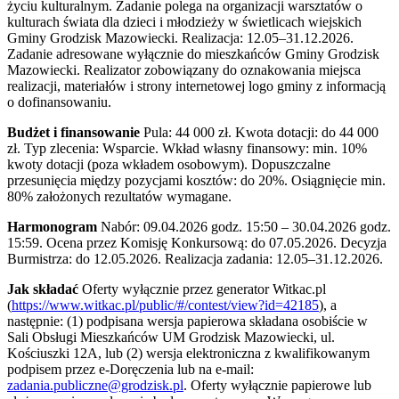
życiu kulturalnym. Zadanie polega na organizacji warsztatów o
kulturach świata dla dzieci i młodzieży w świetlicach wiejskich
Gminy Grodzisk Mazowiecki. Realizacja: 12.05–31.12.2026.
Zadanie adresowane wyłącznie do mieszkańców Gminy Grodzisk
Mazowiecki. Realizator zobowiązany do oznakowania miejsca
realizacji, materiałów i strony internetowej logo gminy z informacją
o dofinansowaniu.
Budżet i finansowanie
Pula: 44 000 zł. Kwota dotacji: do 44 000
zł. Typ zlecenia: Wsparcie. Wkład własny finansowy: min. 10%
kwoty dotacji (poza wkładem osobowym). Dopuszczalne
przesunięcia między pozycjami kosztów: do 20%. Osiągnięcie min.
80% założonych rezultatów wymagane.
Harmonogram
Nabór: 09.04.2026 godz. 15:50 – 30.04.2026 godz.
15:59. Ocena przez Komisję Konkursową: do 07.05.2026. Decyzja
Burmistrza: do 12.05.2026. Realizacja zadania: 12.05–31.12.2026.
Jak składać
Oferty wyłącznie przez generator Witkac.pl
(
https://www.witkac.pl/public/#/contest/view?id=42185
), a
następnie: (1) podpisana wersja papierowa składana osobiście w
Sali Obsługi Mieszkańców UM Grodzisk Mazowiecki, ul.
Kościuszki 12A, lub (2) wersja elektroniczna z kwalifikowanym
podpisem przez e-Doręczenia lub na e-mail:
zadania.publiczne@grodzisk.pl
. Oferty wyłącznie papierowe lub