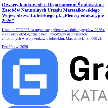
Otwarty konkurs ofert Departamentu Środowiska i
Zasobów Naturalnych Urzędu Marszałkowskiego
Województwa Lubelskiego pt. „Plenery edukacyjne
2026”
Konkurs PE/2026 na organizację plenerów edukacyjnych w 2026 r.
– edukacja ekologiczna dzieci i młodzieży na obszarach
chronionych w województwie lubelskim. Max dotacja: 30 000 zł.
Do:
30 kwi 2026