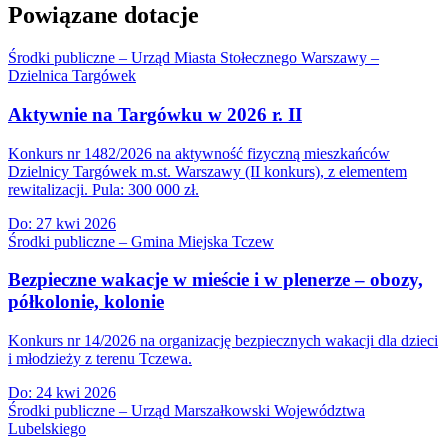
Powiązane dotacje
Środki publiczne – Urząd Miasta Stołecznego Warszawy –
Dzielnica Targówek
Aktywnie na Targówku w 2026 r. II
Konkurs nr 1482/2026 na aktywność fizyczną mieszkańców
Dzielnicy Targówek m.st. Warszawy (II konkurs), z elementem
rewitalizacji. Pula: 300 000 zł.
Do:
27 kwi 2026
Środki publiczne – Gmina Miejska Tczew
Bezpieczne wakacje w mieście i w plenerze – obozy,
półkolonie, kolonie
Konkurs nr 14/2026 na organizację bezpiecznych wakacji dla dzieci
i młodzieży z terenu Tczewa.
Do:
24 kwi 2026
Środki publiczne – Urząd Marszałkowski Województwa
Lubelskiego