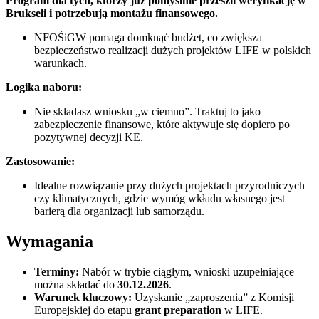
Program dla tych, którzy już pomyślnie przeszli weryfikację w
Brukseli i potrzebują montażu finansowego.
NFOŚiGW pomaga domknąć budżet, co zwiększa
bezpieczeństwo realizacji dużych projektów LIFE w polskich
warunkach.
Logika naboru:
Nie składasz wniosku „w ciemno”. Traktuj to jako
zabezpieczenie finansowe, które aktywuje się dopiero po
pozytywnej decyzji KE.
Zastosowanie:
Idealne rozwiązanie przy dużych projektach przyrodniczych
czy klimatycznych, gdzie wymóg wkładu własnego jest
barierą dla organizacji lub samorządu.
Wymagania
Terminy:
Nabór w trybie ciągłym, wnioski uzupełniające
można składać do
30.12.2026
.
Warunek kluczowy:
Uzyskanie „zaproszenia” z Komisji
Europejskiej do etapu
grant preparation
w LIFE.