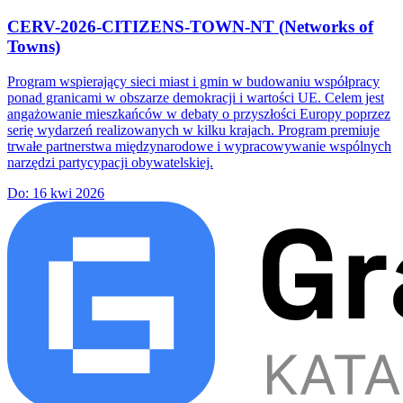
CERV-2026-CITIZENS-TOWN-NT (Networks of
Towns)
Program wspierający sieci miast i gmin w budowaniu współpracy
ponad granicami w obszarze demokracji i wartości UE. Celem jest
angażowanie mieszkańców w debaty o przyszłości Europy poprzez
serię wydarzeń realizowanych w kilku krajach. Program premiuje
trwałe partnerstwa międzynarodowe i wypracowywanie wspólnych
narzędzi partycypacji obywatelskiej.
Do:
16 kwi 2026