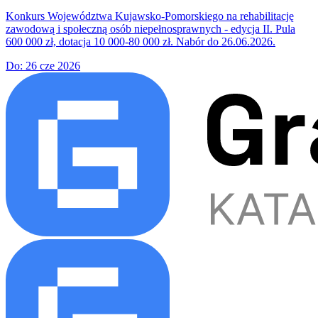
Konkurs Województwa Kujawsko-Pomorskiego na rehabilitację
zawodową i społeczną osób niepełnosprawnych - edycja II. Pula
600 000 zł, dotacja 10 000-80 000 zł. Nabór do 26.06.2026.
Do:
26 cze 2026