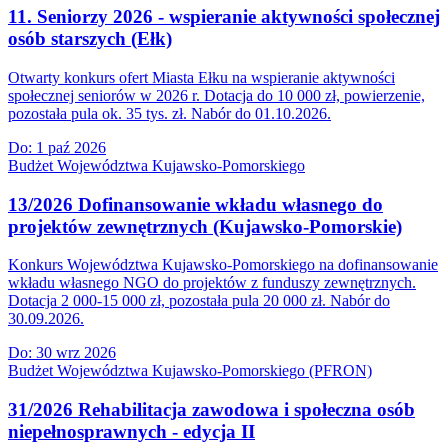
11. Seniorzy 2026 - wspieranie aktywności społecznej
osób starszych (Ełk)
Otwarty konkurs ofert Miasta Ełku na wspieranie aktywności
społecznej seniorów w 2026 r. Dotacja do 10 000 zł, powierzenie,
pozostała pula ok. 35 tys. zł. Nabór do 01.10.2026.
Do:
1 paź 2026
Budżet Województwa Kujawsko-Pomorskiego
13/2026 Dofinansowanie wkładu własnego do
projektów zewnętrznych (Kujawsko-Pomorskie)
Konkurs Województwa Kujawsko-Pomorskiego na dofinansowanie
wkładu własnego NGO do projektów z funduszy zewnętrznych.
Dotacja 2 000-15 000 zł, pozostała pula 20 000 zł. Nabór do
30.09.2026.
Do:
30 wrz 2026
Budżet Województwa Kujawsko-Pomorskiego (PFRON)
31/2026 Rehabilitacja zawodowa i społeczna osób
niepełnosprawnych - edycja II