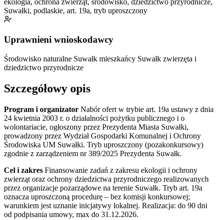
ekologia, ochrona zwierząt, środowisko, dziedzictwo przyrodnicze,
Suwałki, podlaskie, art. 19a, tryb uproszczony
Uprawnieni wnioskodawcy
Środowisko naturalne Suwałk
mieszkańcy Suwałk
zwierzęta i
dziedzictwo przyrodnicze
Szczegółowy opis
Program i organizator
Nabór ofert w trybie art. 19a ustawy z dnia
24 kwietnia 2003 r. o działalności pożytku publicznego i o
wolontariacie, ogłoszony przez Prezydenta Miasta Suwałki,
prowadzony przez Wydział Gospodarki Komunalnej i Ochrony
Środowiska UM Suwałki. Tryb uproszczony (pozakonkursowy)
zgodnie z zarządzeniem nr 389/2025 Prezydenta Suwałk.
Cel i zakres
Finansowanie zadań z zakresu ekologii i ochrony
zwierząt oraz ochrony dziedzictwa przyrodniczego realizowanych
przez organizacje pozarządowe na terenie Suwałk. Tryb art. 19a
oznacza uproszczoną procedurę – bez komisji konkursowej;
warunkiem jest uznanie inicjatywy lokalnej. Realizacja: do 90 dni
od podpisania umowy, max do 31.12.2026.