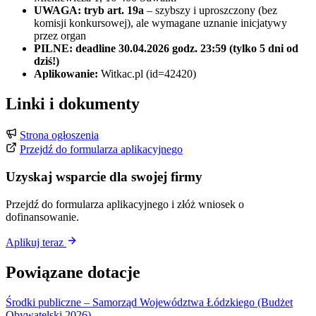
UWAGA: tryb art. 19a
– szybszy i uproszczony (bez
komisji konkursowej), ale wymagane uznanie inicjatywy
przez organ
PILNE: deadline 30.04.2026 godz. 23:59 (tylko 5 dni od
dziś!)
Aplikowanie:
Witkac.pl (id=42420)
Linki i dokumenty
Strona ogłoszenia
Przejdź do formularza aplikacyjnego
Uzyskaj wsparcie dla swojej firmy
Przejdź do formularza aplikacyjnego i złóż wniosek o
dofinansowanie.
Aplikuj teraz
Powiązane dotacje
Środki publiczne – Samorząd Województwa Łódzkiego (Budżet
Obywatelski 2026)