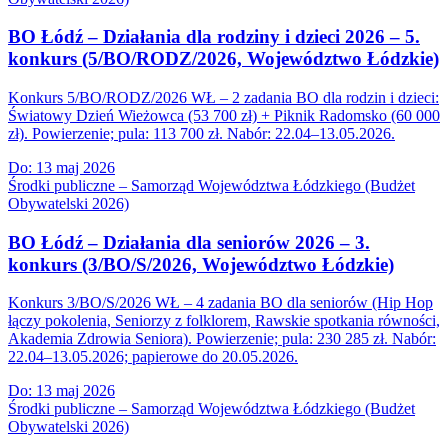
BO Łódź – Działania dla rodziny i dzieci 2026 – 5.
konkurs (5/BO/RODZ/2026, Województwo Łódzkie)
Konkurs 5/BO/RODZ/2026 WŁ – 2 zadania BO dla rodzin i dzieci:
Światowy Dzień Wieżowca (53 700 zł) + Piknik Radomsko (60 000
zł). Powierzenie; pula: 113 700 zł. Nabór: 22.04–13.05.2026.
Do:
13 maj 2026
Środki publiczne – Samorząd Województwa Łódzkiego (Budżet
Obywatelski 2026)
BO Łódź – Działania dla seniorów 2026 – 3.
konkurs (3/BO/S/2026, Województwo Łódzkie)
Konkurs 3/BO/S/2026 WŁ – 4 zadania BO dla seniorów (Hip Hop
łączy pokolenia, Seniorzy z folklorem, Rawskie spotkania równości,
Akademia Zdrowia Seniora). Powierzenie; pula: 230 285 zł. Nabór:
22.04–13.05.2026; papierowe do 20.05.2026.
Do:
13 maj 2026
Środki publiczne – Samorząd Województwa Łódzkiego (Budżet
Obywatelski 2026)