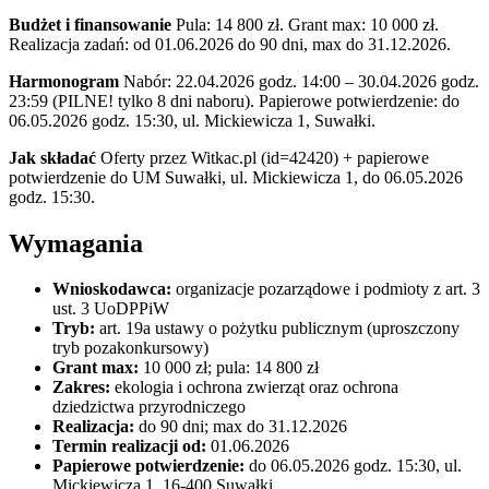
Budżet i finansowanie
Pula: 14 800 zł. Grant max: 10 000 zł.
Realizacja zadań: od 01.06.2026 do 90 dni, max do 31.12.2026.
Harmonogram
Nabór: 22.04.2026 godz. 14:00 – 30.04.2026 godz.
23:59 (PILNE! tylko 8 dni naboru). Papierowe potwierdzenie: do
06.05.2026 godz. 15:30, ul. Mickiewicza 1, Suwałki.
Jak składać
Oferty przez Witkac.pl (id=42420) + papierowe
potwierdzenie do UM Suwałki, ul. Mickiewicza 1, do 06.05.2026
godz. 15:30.
Wymagania
Wnioskodawca:
organizacje pozarządowe i podmioty z art. 3
ust. 3 UoDPPiW
Tryb:
art. 19a ustawy o pożytku publicznym (uproszczony
tryb pozakonkursowy)
Grant max:
10 000 zł; pula: 14 800 zł
Zakres:
ekologia i ochrona zwierząt oraz ochrona
dziedzictwa przyrodniczego
Realizacja:
do 90 dni; max do 31.12.2026
Termin realizacji od:
01.06.2026
Papierowe potwierdzenie:
do 06.05.2026 godz. 15:30, ul.
Mickiewicza 1, 16-400 Suwałki