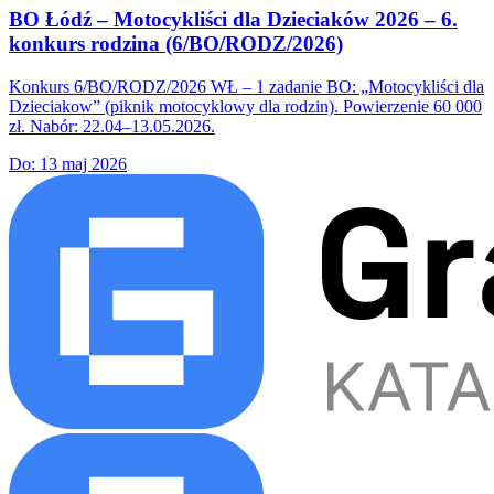
BO Łódź – Motocykliści dla Dzieciaków 2026 – 6.
konkurs rodzina (6/BO/RODZ/2026)
Konkurs 6/BO/RODZ/2026 WŁ – 1 zadanie BO: „Motocykliści dla
Dzieciakow” (piknik motocyklowy dla rodzin). Powierzenie 60 000
zł. Nabór: 22.04–13.05.2026.
Do:
13 maj 2026