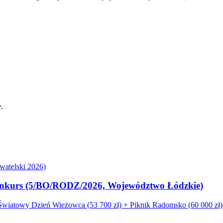
.
atelski 2026)
. konkurs (5/BO/RODZ/2026, Województwo Łódzkie)
iatowy Dzień Wieżowca (53 700 zł) + Piknik Radomsko (60 000 zł). 