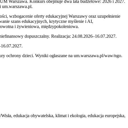
ji UM Warszawa. Konkurs obejmuje dwa lata budżetowe: 2026 i 2027.
 i um.warszawa.pl.
ności, wzbogacenie oferty edukacyjnej Warszawy oraz uzupełnienie
anie szans edukacyjnych, krytyczne myślenie i AI,
zdrowotna i żywieniowa, międzypokoleniowa.
 niefinansowy dopuszczalny. Realizacja: 24.08.2026–16.07.2027.
–16.07.2027.
edury ochrony dzieci. Wyniki ogłaszane na um.warszawa.pl/waw/ngo.
/Wisła, edukacja obywatelska, klimat i ekologia, edukacja europejska,