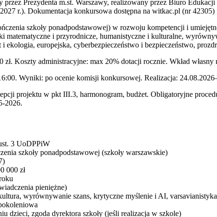
y przez Prezydenta m.st. Warszawy, realizowany przez Biuro Edukac
w 2027 r.). Dokumentacja konkursowa dostępna na witkac.pl (nr 42305)
ukończenia szkoły ponadpodstawowej) w rozwoju kompetencji i umiejęt
ki matematyczne i przyrodnicze, humanistyczne i kulturalne, wyrównyw
t i ekologia, europejska, cyberbezpieczeństwo i bezpieczeństwo, pro
00 zł. Koszty administracyjne: max 20% dotacji rocznie. Wkład własny
6:00. Wyniki: po ocenie komisji konkursowej. Realizacja: 24.08.2026
cepcji projektu w pkt III.3, harmonogram, budżet. Obligatoryjne proc
5-2026.
3 ust. 3 UoDPPiW
ńczenia szkoły ponadpodstawowej (szkoły warszawskie)
7)
00 000 zł
roku
iadczenia pieniężne)
kultura, wyrównywanie szans, krytyczne myślenie i AI, varsavianistyka
ypokoleniowa
 dzieci, zgoda dyrektora szkoły (jeśli realizacja w szkole)