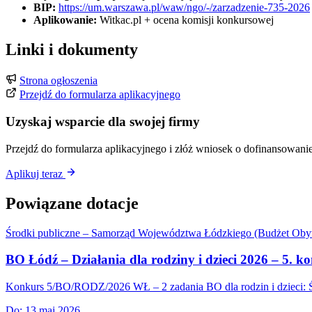
BIP:
https://um.warszawa.pl/waw/ngo/-/zarzadzenie-735-2026
Aplikowanie:
Witkac.pl + ocena komisji konkursowej
Linki i dokumenty
Strona ogłoszenia
Przejdź do formularza aplikacyjnego
Uzyskaj wsparcie dla swojej firmy
Przejdź do formularza aplikacyjnego i złóż wniosek o dofinansowanie
Aplikuj teraz
Powiązane dotacje
Środki publiczne – Samorząd Województwa Łódzkiego (Budżet Obyw
BO Łódź – Działania dla rodziny i dzieci 2026 – 5
Konkurs 5/BO/RODZ/2026 WŁ – 2 zadania BO dla rodzin i dzieci: Św
Do:
13 maj 2026