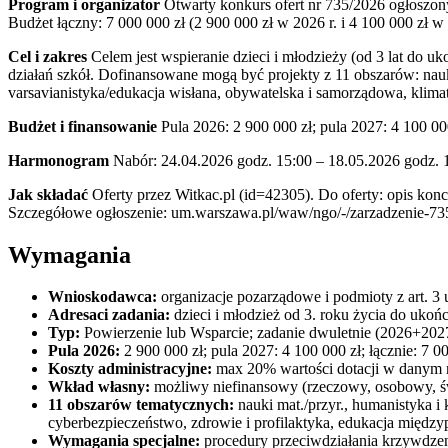
Program i organizator
Otwarty konkurs ofert nr 735/2026 ogłoszon
Budżet łączny: 7 000 000 zł (2 900 000 zł w 2026 r. i 4 100 000 zł 
Cel i zakres
Celem jest wspieranie dzieci i młodzieży (od 3 lat do 
działań szkół. Dofinansowane mogą być projekty z 11 obszarów: nau
varsavianistyka/edukacja wisłana, obywatelska i samorządowa, klima
Budżet i finansowanie
Pula 2026: 2 900 000 zł; pula 2027: 4 100 0
Harmonogram
Nabór: 24.04.2026 godz. 15:00 – 18.05.2026 godz. 1
Jak składać
Oferty przez Witkac.pl (id=42305). Do oferty: opis kon
Szczegółowe ogłoszenie: um.warszawa.pl/waw/ngo/-/zarzadzenie-73
Wymagania
Wnioskodawca:
organizacje pozarządowe i podmioty z art. 
Adresaci zadania:
dzieci i młodzież od 3. roku życia do uko
Typ:
Powierzenie lub Wsparcie; zadanie dwuletnie (2026+202
Pula 2026:
2 900 000 zł; pula 2027: 4 100 000 zł; łącznie: 7 0
Koszty administracyjne:
max 20% wartości dotacji w danym 
Wkład własny:
możliwy niefinansowy (rzeczowy, osobowy, św
11 obszarów tematycznych:
nauki mat./przyr., humanistyka i 
cyberbezpieczeństwo, zdrowie i profilaktyka, edukacja międz
Wymagania specjalne:
procedury przeciwdziałania krzywdzeniu