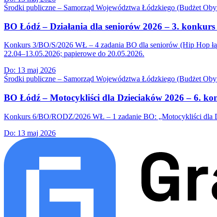
Środki publiczne – Samorząd Województwa Łódzkiego (Budżet Obyw
BO Łódź – Działania dla seniorów 2026 – 3. konkur
Konkurs 3/BO/S/2026 WŁ – 4 zadania BO dla seniorów (Hip Hop łączy
22.04–13.05.2026; papierowe do 20.05.2026.
Do:
13 maj 2026
Środki publiczne – Samorząd Województwa Łódzkiego (Budżet Obyw
BO Łódź – Motocykliści dla Dzieciaków 2026 – 6. k
Konkurs 6/BO/RODZ/2026 WŁ – 1 zadanie BO: „Motocykliści dla Dzi
Do:
13 maj 2026