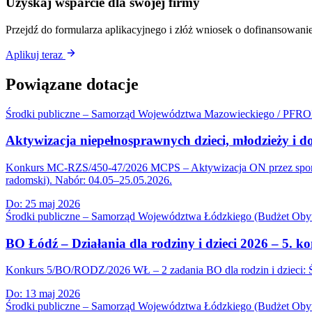
Uzyskaj wsparcie dla swojej firmy
Przejdź do formularza aplikacyjnego i złóż wniosek o dofinansowanie
Aplikuj teraz
Powiązane dotacje
Środki publiczne – Samorząd Województwa Mazowieckiego / PFR
Aktywizacja niepełnosprawnych dzieci, młodzieży i 
Konkurs MC-RZS/450-47/2026 MCPS – Aktywizacja ON przez sport Ed
radomski). Nabór: 04.05–25.05.2026.
Do:
25 maj 2026
Środki publiczne – Samorząd Województwa Łódzkiego (Budżet Obyw
BO Łódź – Działania dla rodziny i dzieci 2026 – 5
Konkurs 5/BO/RODZ/2026 WŁ – 2 zadania BO dla rodzin i dzieci: Św
Do:
13 maj 2026
Środki publiczne – Samorząd Województwa Łódzkiego (Budżet Obyw