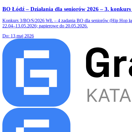
BO Łódź – Działania dla seniorów 2026 – 3. konkur
Konkurs 3/BO/S/2026 WŁ – 4 zadania BO dla seniorów (Hip Hop łączy
22.04–13.05.2026; papierowe do 20.05.2026.
Do:
13 maj 2026