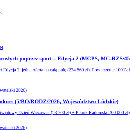
.
ON
dorosłych poprzez sport – Edycja 2 (MCPS, MC-RZS/45
ycja 2: jedna oferta na całą pulę (234 560 zł). Powierzenie 100%;
atelski 2026)
. konkurs (5/BO/RODZ/2026, Województwo Łódzkie)
iatowy Dzień Wieżowca (53 700 zł) + Piknik Radomsko (60 000 zł). 
atelski 2026)