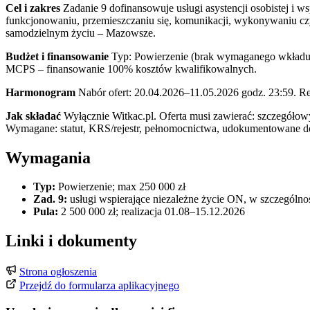
Cel i zakres
Zadanie 9 dofinansowuje usługi asystencji osobistej i 
funkcjonowaniu, przemieszczaniu się, komunikacji, wykonywaniu cz
samodzielnym życiu – Mazowsze.
Budżet i finansowanie
Typ: Powierzenie (brak wymaganego wkładu w
MCPS – finansowanie 100% kosztów kwalifikowalnych.
Harmonogram
Nabór ofert: 20.04.2026–11.05.2026 godz. 23:59. R
Jak składać
Wyłącznie Witkac.pl. Oferta musi zawierać: szczegółowy 
Wymagane: statut, KRS/rejestr, pełnomocnictwa, udokumentowane d
Wymagania
Typ:
Powierzenie; max 250 000 zł
Zad. 9:
usługi wspierające niezależne życie ON, w szczególnoś
Pula:
2 500 000 zł; realizacja 01.08–15.12.2026
Linki i dokumenty
Strona ogłoszenia
Przejdź do formularza aplikacyjnego