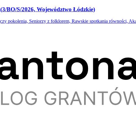
s (3/BO/S/2026, Województwo Łódzkie)
 pokolenia, Seniorzy z folklorem, Rawskie spotkania równości, Akad