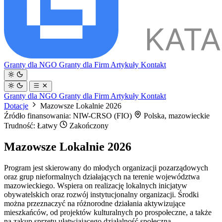
Granty dla NGO
Granty dla Firm
Artykuły
Kontakt
Granty dla NGO
Granty dla Firm
Artykuły
Kontakt
Dotacje
Mazowsze Lokalnie 2026
Źródło finansowania: NIW-CRSO (FIO)
Polska, mazowieckie
Trudność: Łatwy
Zakończony
Mazowsze Lokalnie 2026
Program jest skierowany do młodych organizacji pozarządowych
oraz grup nieformalnych działających na terenie województwa
mazowieckiego. Wspiera on realizację lokalnych inicjatyw
obywatelskich oraz rozwój instytucjonalny organizacji. Środki
można przeznaczyć na różnorodne działania aktywizujące
mieszkańców, od projektów kulturalnych po prospołeczne, a także
na zakup sprzętu ułatwiającego działalność społeczną.