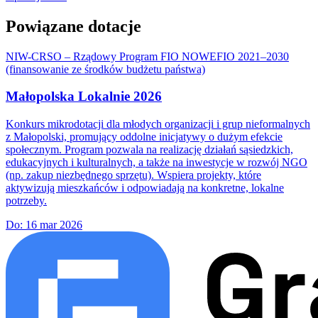
Powiązane dotacje
NIW-CRSO – Rządowy Program FIO NOWEFIO 2021–2030
(finansowanie ze środków budżetu państwa)
Małopolska Lokalnie 2026
Konkurs mikrodotacji dla młodych organizacji i grup nieformalnych
z Małopolski, promujący oddolne inicjatywy o dużym efekcie
społecznym. Program pozwala na realizację działań sąsiedzkich,
edukacyjnych i kulturalnych, a także na inwestycje w rozwój NGO
(np. zakup niezbędnego sprzętu). Wspiera projekty, które
aktywizują mieszkańców i odpowiadają na konkretne, lokalne
potrzeby.
Do:
16 mar 2026