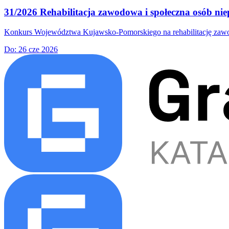
31/2026 Rehabilitacja zawodowa i społeczna osób nie
Konkurs Województwa Kujawsko-Pomorskiego na rehabilitację zawodow
Do:
26 cze 2026