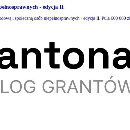
pełnosprawnych - edycja II
ą i społeczną osób niepełnosprawnych - edycja II. Pula 600 000 zł,