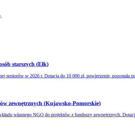
.
osób starszych (Ełk)
ej seniorów w 2026 r. Dotacja do 10 000 zł, powierzenie, pozostała pu
tów zewnętrznych (Kujawsko-Pomorskie)
du własnego NGO do projektów z funduszy zewnętrznych. Dotacja 2 