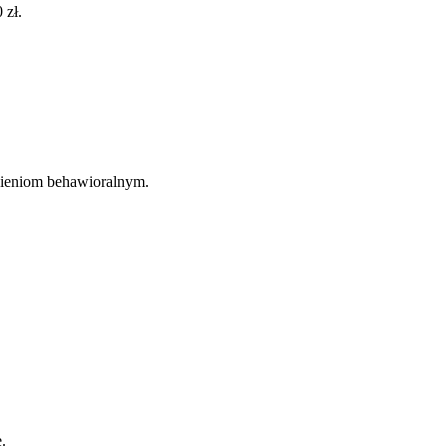
 zł.
nieniom behawioralnym.
.