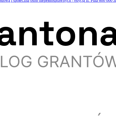
ą i społeczną osób niepełnosprawnych - edycja II. Pula 600 000 zł,