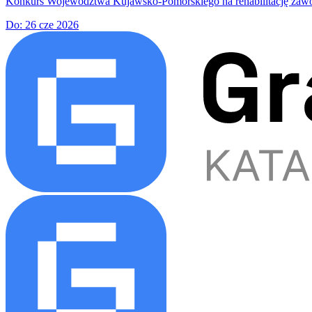
Konkurs Województwa Kujawsko-Pomorskiego na rehabilitację zawodow
Do:
26 cze 2026