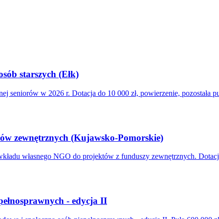
osób starszych (Ełk)
ej seniorów w 2026 r. Dotacja do 10 000 zł, powierzenie, pozostała pu
tów zewnętrznych (Kujawsko-Pomorskie)
du własnego NGO do projektów z funduszy zewnętrznych. Dotacja 2 
pełnosprawnych - edycja II