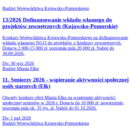
Budżet Województwa Kujawsko-Pomorskiego
13/2026 Dofinansowanie wkładu własnego do
projektów zewnętrznych (Kujawsko-Pomorskie)
Konkurs Województwa Kujawsko-Pomorskiego na dofinansowanie
wkładu własnego NGO do projektów z funduszy zewnętrznych.
Dotacja 2 000-15 000 zł, pozostała pula 20 000 zł. Nabór do
30.09.2026.
Do:
30 wrz 2026
Budżet Miasta Ełku
11. Seniorzy 2026 - wspieranie aktywności społecznej
osób starszych (Ełk)
Otwarty konkurs ofert Miasta Ełku na wspieranie aktywności
społecznej seniorów w 2026 r. Dotacja do 10 000 zł, powierzenie,
pozostała pula ok. 35 tys. zł. Nabór do 01.10.2026.
Do:
1 paź 2026
Budżet Województwa Kujawsko-Pomorskiego