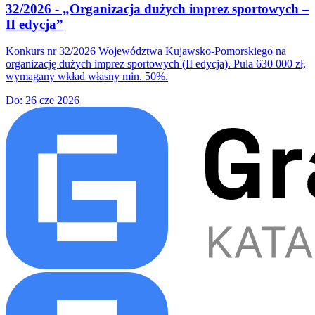
32/2026 - „Organizacja dużych imprez sportowych –
II edycja”
Konkurs nr 32/2026 Województwa Kujawsko-Pomorskiego na
organizację dużych imprez sportowych (II edycja). Pula 630 000 zł,
wymagany wkład własny min. 50%.
Do:
26 cze 2026