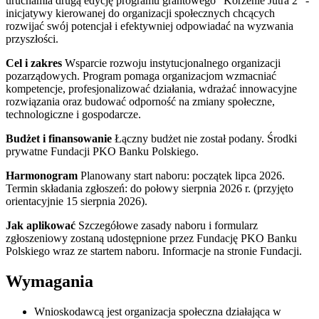
uruchamia drugą edycję programu grantowego "Korzenie Jutra 2" -
inicjatywy kierowanej do organizacji społecznych chcących
rozwijać swój potencjał i efektywniej odpowiadać na wyzwania
przyszłości.
Cel i zakres
Wsparcie rozwoju instytucjonalnego organizacji
pozarządowych. Program pomaga organizacjom wzmacniać
kompetencje, profesjonalizować działania, wdrażać innowacyjne
rozwiązania oraz budować odporność na zmiany społeczne,
technologiczne i gospodarcze.
Budżet i finansowanie
Łączny budżet nie został podany. Środki
prywatne Fundacji PKO Banku Polskiego.
Harmonogram
Planowany start naboru: początek lipca 2026.
Termin składania zgłoszeń: do połowy sierpnia 2026 r. (przyjęto
orientacyjnie 15 sierpnia 2026).
Jak aplikować
Szczegółowe zasady naboru i formularz
zgłoszeniowy zostaną udostępnione przez Fundację PKO Banku
Polskiego wraz ze startem naboru. Informacje na stronie Fundacji.
Wymagania
Wnioskodawcą jest organizacja społeczna działająca w