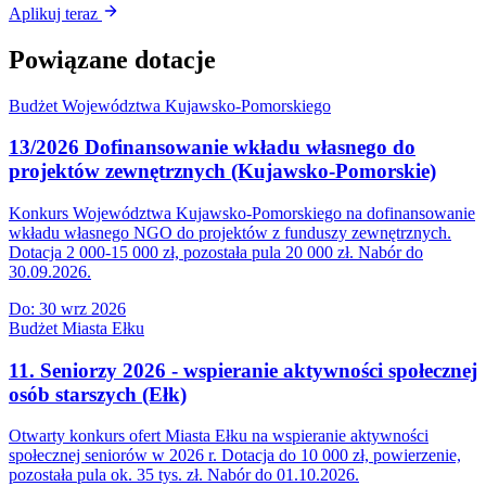
Aplikuj teraz
Powiązane dotacje
Budżet Województwa Kujawsko-Pomorskiego
13/2026 Dofinansowanie wkładu własnego do
projektów zewnętrznych (Kujawsko-Pomorskie)
Konkurs Województwa Kujawsko-Pomorskiego na dofinansowanie
wkładu własnego NGO do projektów z funduszy zewnętrznych.
Dotacja 2 000-15 000 zł, pozostała pula 20 000 zł. Nabór do
30.09.2026.
Do:
30 wrz 2026
Budżet Miasta Ełku
11. Seniorzy 2026 - wspieranie aktywności społecznej
osób starszych (Ełk)
Otwarty konkurs ofert Miasta Ełku na wspieranie aktywności
społecznej seniorów w 2026 r. Dotacja do 10 000 zł, powierzenie,
pozostała pula ok. 35 tys. zł. Nabór do 01.10.2026.