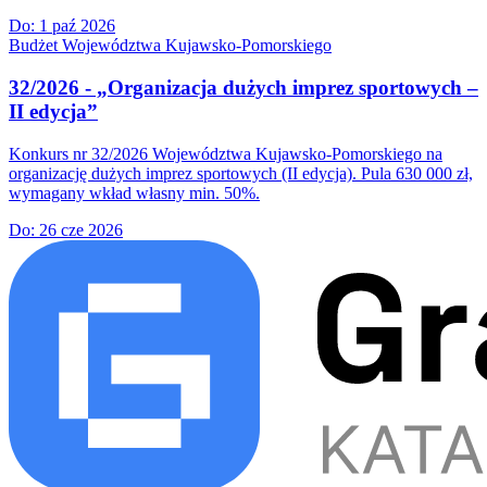
Do:
1 paź 2026
Budżet Województwa Kujawsko-Pomorskiego
32/2026 - „Organizacja dużych imprez sportowych –
II edycja”
Konkurs nr 32/2026 Województwa Kujawsko-Pomorskiego na
organizację dużych imprez sportowych (II edycja). Pula 630 000 zł,
wymagany wkład własny min. 50%.
Do:
26 cze 2026