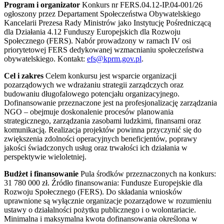
Program i organizator
Konkurs nr FERS.04.12-IP.04-001/26
ogłoszony przez Departament Społeczeństwa Obywatelskiego
Kancelarii Prezesa Rady Ministrów jako Instytucję Pośredniczącą
dla Działania 4.12 Funduszy Europejskich dla Rozwoju
Społecznego (FERS). Nabór prowadzony w ramach IV osi
priorytetowej FERS dedykowanej wzmacnianiu społeczeństwa
obywatelskiego. Kontakt:
efs@kprm.gov.pl
.
Cel i zakres
Celem konkursu jest wsparcie organizacji
pozarządowych we wdrażaniu strategii zarządczych oraz
budowaniu długofalowego potencjału organizacyjnego.
Dofinansowanie przeznaczone jest na profesjonalizację zarządzania
NGO – obejmuje doskonalenie procesów planowania
strategicznego, zarządzania zasobami ludzkimi, finansami oraz
komunikacją. Realizacja projektów powinna przyczynić się do
zwiększenia zdolności operacyjnych beneficjentów, poprawy
jakości świadczonych usług oraz trwałości ich działania w
perspektywie wieloletniej.
Budżet i finansowanie
Pula środków przeznaczonych na konkurs:
31 780 000 zł. Źródło finansowania: Fundusze Europejskie dla
Rozwoju Społecznego (FERS). Do składania wniosków
uprawnione są wyłącznie organizacje pozarządowe w rozumieniu
ustawy o działalności pożytku publicznego i o wolontariacie.
Minimalna i maksymalna kwota dofinansowania określona w