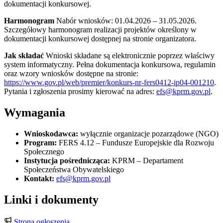
dokumentacji konkursowej.
Harmonogram
Nabór wniosków: 01.04.2026 – 31.05.2026.
Szczegółowy harmonogram realizacji projektów określony w
dokumentacji konkursowej dostępnej na stronie organizatora.
Jak składać
Wnioski składane są elektronicznie poprzez właściwy
system informatyczny. Pełna dokumentacja konkursowa, regulamin
oraz wzory wniosków dostępne na stronie:
https://www.gov.pl/web/premier/konkurs-nr-fers0412-ip04-001210
.
Pytania i zgłoszenia prosimy kierować na adres:
efs@kprm.gov.pl
.
Wymagania
Wnioskodawca:
wyłącznie organizacje pozarządowe (NGO)
Program:
FERS 4.12 – Fundusze Europejskie dla Rozwoju
Społecznego
Instytucja pośrednicząca:
KPRM – Departament
Społeczeństwa Obywatelskiego
Kontakt:
efs@kprm.gov.pl
Linki i dokumenty
Strona ogłoszenia