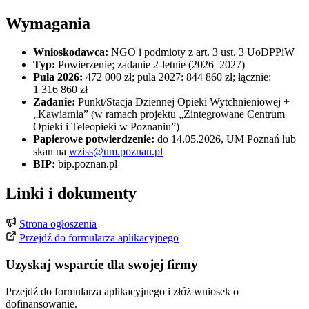
Wymagania
Wnioskodawca:
NGO i podmioty z art. 3 ust. 3 UoDPPiW
Typ:
Powierzenie; zadanie 2-letnie (2026–2027)
Pula 2026:
472 000 zł; pula 2027: 844 860 zł; łącznie:
1 316 860 zł
Zadanie:
Punkt/Stacja Dziennej Opieki Wytchnieniowej +
„Kawiarnia” (w ramach projektu „Zintegrowane Centrum
Opieki i Teleopieki w Poznaniu”)
Papierowe potwierdzenie:
do 14.05.2026, UM Poznań lub
skan na
wziss@um.poznan.pl
BIP:
bip.poznan.pl
Linki i dokumenty
Strona ogłoszenia
Przejdź do formularza aplikacyjnego
Uzyskaj wsparcie dla swojej firmy
Przejdź do formularza aplikacyjnego i złóż wniosek o
dofinansowanie.