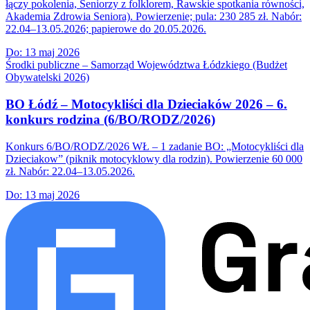
łączy pokolenia, Seniorzy z folklorem, Rawskie spotkania równości,
Akademia Zdrowia Seniora). Powierzenie; pula: 230 285 zł. Nabór:
22.04–13.05.2026; papierowe do 20.05.2026.
Do:
13 maj 2026
Środki publiczne – Samorząd Województwa Łódzkiego (Budżet
Obywatelski 2026)
BO Łódź – Motocykliści dla Dzieciaków 2026 – 6.
konkurs rodzina (6/BO/RODZ/2026)
Konkurs 6/BO/RODZ/2026 WŁ – 1 zadanie BO: „Motocykliści dla
Dzieciakow” (piknik motocyklowy dla rodzin). Powierzenie 60 000
zł. Nabór: 22.04–13.05.2026.
Do:
13 maj 2026