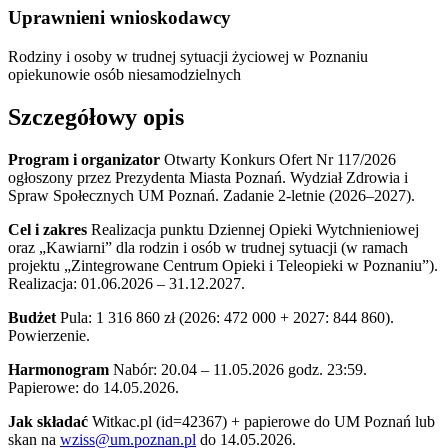
Uprawnieni wnioskodawcy
Rodziny i osoby w trudnej sytuacji życiowej w Poznaniu
opiekunowie osób niesamodzielnych
Szczegółowy opis
Program i organizator
Otwarty Konkurs Ofert Nr 117/2026
ogłoszony przez Prezydenta Miasta Poznań. Wydział Zdrowia i
Spraw Społecznych UM Poznań. Zadanie 2-letnie (2026–2027).
Cel i zakres
Realizacja punktu Dziennej Opieki Wytchnieniowej
oraz „Kawiarni” dla rodzin i osób w trudnej sytuacji (w ramach
projektu „Zintegrowane Centrum Opieki i Teleopieki w Poznaniu”).
Realizacja: 01.06.2026 – 31.12.2027.
Budżet
Pula: 1 316 860 zł (2026: 472 000 + 2027: 844 860).
Powierzenie.
Harmonogram
Nabór: 20.04 – 11.05.2026 godz. 23:59.
Papierowe: do 14.05.2026.
Jak składać
Witkac.pl (id=42367) + papierowe do UM Poznań lub
skan na
wziss@um.poznan.pl
do 14.05.2026.