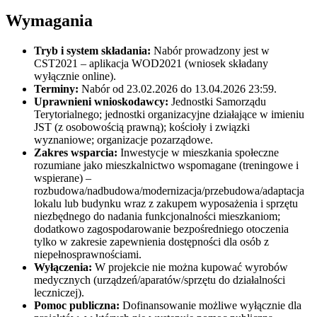
Wymagania
Tryb i system składania:
Nabór prowadzony jest w
CST2021 – aplikacja WOD2021 (wniosek składany
wyłącznie online).
Terminy:
Nabór od 23.02.2026 do 13.04.2026 23:59.
Uprawnieni wnioskodawcy:
Jednostki Samorządu
Terytorialnego; jednostki organizacyjne działające w imieniu
JST (z osobowością prawną); kościoły i związki
wyznaniowe; organizacje pozarządowe.
Zakres wsparcia:
Inwestycje w mieszkania społeczne
rozumiane jako mieszkalnictwo wspomagane (treningowe i
wspierane) –
rozbudowa/nadbudowa/modernizacja/przebudowa/adaptacja
lokalu lub budynku wraz z zakupem wyposażenia i sprzętu
niezbędnego do nadania funkcjonalności mieszkaniom;
dodatkowo zagospodarowanie bezpośredniego otoczenia
tylko w zakresie zapewnienia dostępności dla osób z
niepełnosprawnościami.
Wyłączenia:
W projekcie nie można kupować wyrobów
medycznych (urządzeń/aparatów/sprzętu do działalności
leczniczej).
Pomoc publiczna:
Dofinansowanie możliwe wyłącznie dla