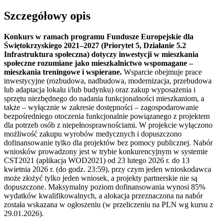
Szczegółowy opis
Konkurs w ramach programu Fundusze Europejskie dla
Świętokrzyskiego 2021–2027 (Priorytet 5, Działanie 5.2
Infrastruktura społeczna) dotyczy inwestycji w mieszkania
społeczne rozumiane jako mieszkalnictwo wspomagane –
mieszkania treningowe i wspierane.
Wsparcie obejmuje prace
inwestycyjne (rozbudowa, nadbudowa, modernizacja, przebudowa
lub adaptacja lokalu i/lub budynku) oraz zakup wyposażenia i
sprzętu niezbędnego do nadania funkcjonalności mieszkaniom, a
także – wyłącznie w zakresie dostępności – zagospodarowanie
bezpośredniego otoczenia funkcjonalnie powiązanego z projektem
dla potrzeb osób z niepełnosprawnościami. W projekcie wyłączono
możliwość zakupu wyrobów medycznych i dopuszczono
dofinansowanie tylko dla projektów bez pomocy publicznej. Nabór
wniosków prowadzony jest w trybie konkurencyjnym w systemie
CST2021 (aplikacja WOD2021) od 23 lutego 2026 r. do 13
kwietnia 2026 r. (do godz. 23:59), przy czym jeden wnioskodawca
może złożyć tylko jeden wniosek, a projekty partnerskie nie są
dopuszczone. Maksymalny poziom dofinansowania wynosi 85%
wydatków kwalifikowalnych, a alokacja przeznaczona na nabór
została wskazana w ogłoszeniu (w przeliczeniu na PLN wg kursu z
29.01.2026).