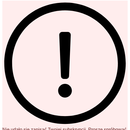
Nie udało się zapisać Twojej subskrypcji. Proszę spróbować