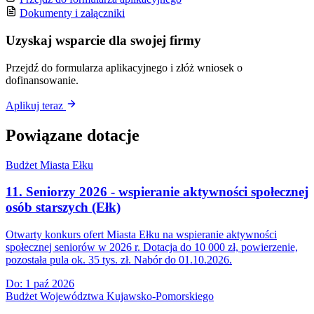
Dokumenty i załączniki
Uzyskaj wsparcie dla swojej firmy
Przejdź do formularza aplikacyjnego i złóż wniosek o
dofinansowanie.
Aplikuj teraz
Powiązane dotacje
Budżet Miasta Ełku
11. Seniorzy 2026 - wspieranie aktywności społecznej
osób starszych (Ełk)
Otwarty konkurs ofert Miasta Ełku na wspieranie aktywności
społecznej seniorów w 2026 r. Dotacja do 10 000 zł, powierzenie,
pozostała pula ok. 35 tys. zł. Nabór do 01.10.2026.
Do:
1 paź 2026
Budżet Województwa Kujawsko-Pomorskiego