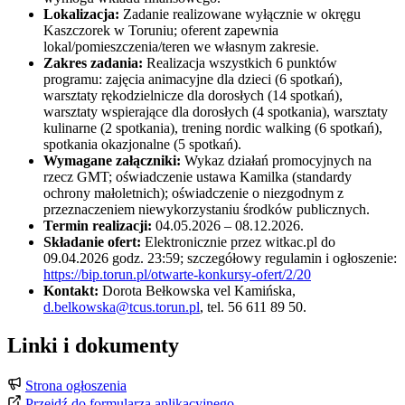
Lokalizacja:
Zadanie realizowane wyłącznie w okręgu
Kaszczorek w Toruniu; oferent zapewnia
lokal/pomieszczenia/teren we własnym zakresie.
Zakres zadania:
Realizacja wszystkich 6 punktów
programu: zajęcia animacyjne dla dzieci (6 spotkań),
warsztaty rękodzielnicze dla dorosłych (14 spotkań),
warsztaty wspierające dla dorosłych (4 spotkania), warsztaty
kulinarne (2 spotkania), trening nordic walking (6 spotkań),
spotkania okazjonalne (5 spotkań).
Wymagane załączniki:
Wykaz działań promocyjnych na
rzecz GMT; oświadczenie ustawa Kamilka (standardy
ochrony małoletnich); oświadczenie o niezgodnym z
przeznaczeniem niewykorzystaniu środków publicznych.
Termin realizacji:
04.05.2026 – 08.12.2026.
Składanie ofert:
Elektronicznie przez witkac.pl do
09.04.2026 godz. 23:59; szczegółowy regulamin i ogłoszenie:
https://bip.torun.pl/otwarte-konkursy-ofert/2/20
Kontakt:
Dorota Bełkowska vel Kamińska,
d.belkowska@tcus.torun.pl
, tel. 56 611 89 50.
Linki i dokumenty
Strona ogłoszenia
Przejdź do formularza aplikacyjnego