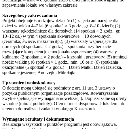
zapewnienia lokalu we własnym zakresie.
Szczegółowy zakres zadania
Projekt obejmuje 6 rodzajów działań: (1) zajęcia animacyjne dla
dzieci w wieku 4–7 lat (6 spotkań × 3 godz., gr. 8–10 dzieci); (2)
warsztaty rękodzielnicze dla dorosłych (14 spotkań × 2 godz., gr.
10–12 os.) w tym 4 spotkania akwarelowe + 10 dowolnych
(ceramika, świece, makrama itp.); (3) warsztaty wspierające dla
dorosłych (4 spotkania × 2 godz.) – spotkania przy herbacie
rozwijające kompetencje emocjonalno-społeczne; (4) warsztaty
kulinarne (2 spotkania × 2 godz.) – kiszonki i przetwory; (5) treningi
nordic walking (6 spotkań × 1 godz., min. 10 os.); (6) spotkania
okazjonalne (5 spotkań × 2 godz.) – Dzień Matki, Dzień Dziecka,
spotkanie jesienne, Andrzejki, Mikołajki.
Uprawnieni wnioskodawcy
O dotację mogą ubiegać się podmioty z art. 11 ust. 3 ustawy o
pożytku publicznym (organizacje pozarządowe, stowarzyszenia
zwykłe spełniające wymagania nowelizacji). Dopuszczalne są oferty
wspólne (min. 2 podmioty). Oferent musi dysponować lokalem lub
terenem do realizacji zadania w okręgu Kaszczorek.
Wymagane rezultaty i dokumentacja
Realizacja wszystkich 6 punktów programu jest obowiązkowa.