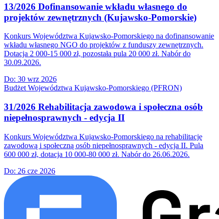
13/2026 Dofinansowanie wkładu własnego do
projektów zewnętrznych (Kujawsko-Pomorskie)
Konkurs Województwa Kujawsko-Pomorskiego na dofinansowanie
wkładu własnego NGO do projektów z funduszy zewnętrznych.
Dotacja 2 000-15 000 zł, pozostała pula 20 000 zł. Nabór do
30.09.2026.
Do:
30 wrz 2026
Budżet Województwa Kujawsko-Pomorskiego (PFRON)
31/2026 Rehabilitacja zawodowa i społeczna osób
niepełnosprawnych - edycja II
Konkurs Województwa Kujawsko-Pomorskiego na rehabilitację
zawodową i społeczną osób niepełnosprawnych - edycja II. Pula
600 000 zł, dotacja 10 000-80 000 zł. Nabór do 26.06.2026.
Do:
26 cze 2026