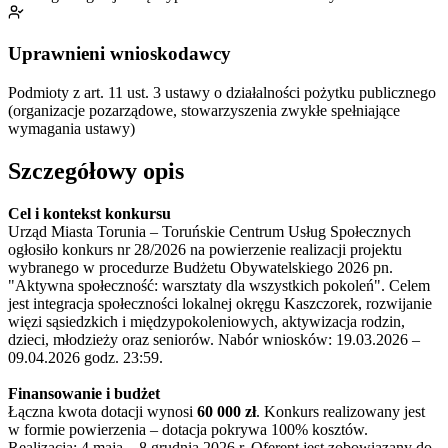
Uprawnieni wnioskodawcy
Podmioty z art. 11 ust. 3 ustawy o działalności pożytku publicznego
(organizacje pozarządowe, stowarzyszenia zwykłe spełniające
wymagania ustawy)
Szczegółowy opis
Cel i kontekst konkursu
Urząd Miasta Torunia – Toruńskie Centrum Usług Społecznych
ogłosiło konkurs nr 28/2026 na powierzenie realizacji projektu
wybranego w procedurze Budżetu Obywatelskiego 2026 pn.
"Aktywna społeczność: warsztaty dla wszystkich pokoleń". Celem
jest integracja społeczności lokalnej okręgu Kaszczorek, rozwijanie
więzi sąsiedzkich i międzypokoleniowych, aktywizacja rodzin,
dzieci, młodzieży oraz seniorów. Nabór wniosków: 19.03.2026 –
09.04.2026 godz. 23:59.
Finansowanie i budżet
Łączna kwota dotacji wynosi
60 000 zł
. Konkurs realizowany jest
w formie powierzenia – dotacja pokrywa 100% kosztów.
Realizacja: 4 maja – 8 grudnia 2026 r. Oferent jest zobowiązany do