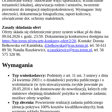
Oczekiwane efekty: budowanie więzi sąsiedzkich, wzmacnianie
tożsamości lokalnej, aktywizacja rodzin i seniorów, tworzenie
przestrzeni do integracji międzypokoleniowej. Wymagane: listy
obecności, dokumentacja fotograficzna, raport końcowy,
oświadczenie dot. ochrony małoletnich.
Zasady składania ofert
Oferty składa się elektronicznie przez system witkac.pl do dnia
09.04.2026 r. godz. 23:59. Dokumentacja konkursowa dostępna na:
https://bip.torun.pl/otwarte-konkursy-ofert/2/20
. Kontakt: Dorota
Bełkowska vel Kamińska,
d.belkowska@tcus.torun.pl
, tel. 56 611
89 50; Natalia Raszkiewicz,
n.raszkiewicz@tcus.torun.pl
, tel. 56
575 328 96.
Wymagania
Typ wnioskodawcy:
Podmioty z art. 11 ust. 3 ustawy z dnia
24 kwietnia 2003 r. o działalności pożytku publicznego i o
wolontariacie (w tym stowarzyszenia zwykłe powstałe po
20.05.2016 r. lub dostosowane do nowelizacji), których cele
statutowe obejmują działalność pożytku w zakresie zadania;
możliwe oferty wspólne.
Typ zlecenia:
Powierzenie realizacji zadania publicznego
(dotacja pokrywa 100% kosztów kwalifikowalnych); brak
wymogu wkładu finansowego.