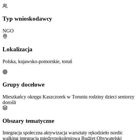
Typ wnioskodawcy
NGO
Lokalizacja
Polska, kujawsko-pomorskie, toruń
Grupy docelowe
Mieszkańcy okręgu Kaszczorek w Toruniu
rodziny
dzieci
seniorzy
dorośli
Obszary tematyczne
Integracja społeczna
aktywizacja
warsztaty
rękodzieło
nordic
walking
integracja międzypokoleniowa
Budżet Obywatelski