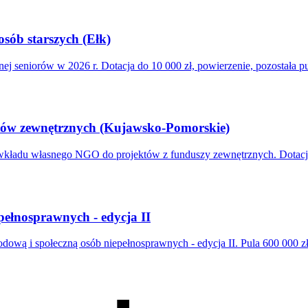
osób starszych (Ełk)
ej seniorów w 2026 r. Dotacja do 10 000 zł, powierzenie, pozostała pu
tów zewnętrznych (Kujawsko-Pomorskie)
du własnego NGO do projektów z funduszy zewnętrznych. Dotacja 2 
pełnosprawnych - edycja II
ą i społeczną osób niepełnosprawnych - edycja II. Pula 600 000 zł,