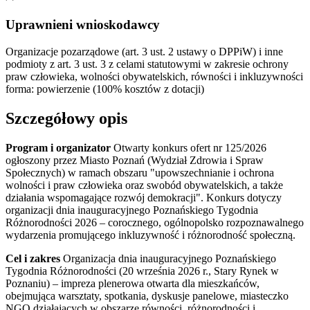
Uprawnieni wnioskodawcy
Organizacje pozarządowe (art. 3 ust. 2 ustawy o DPPiW) i inne
podmioty z art. 3 ust. 3 z celami statutowymi w zakresie ochrony
praw człowieka, wolności obywatelskich, równości i inkluzywności
forma: powierzenie (100% kosztów z dotacji)
Szczegółowy opis
Program i organizator
Otwarty konkurs ofert nr 125/2026
ogłoszony przez Miasto Poznań (Wydział Zdrowia i Spraw
Społecznych) w ramach obszaru "upowszechnianie i ochrona
wolności i praw człowieka oraz swobód obywatelskich, a także
działania wspomagające rozwój demokracji". Konkurs dotyczy
organizacji dnia inauguracyjnego Poznańskiego Tygodnia
Różnorodności 2026 – corocznego, ogólnopolsko rozpoznawalnego
wydarzenia promującego inkluzywność i różnorodność społeczną.
Cel i zakres
Organizacja dnia inauguracyjnego Poznańskiego
Tygodnia Różnorodności (20 września 2026 r., Stary Rynek w
Poznaniu) – impreza plenerowa otwarta dla mieszkańców,
obejmująca warsztaty, spotkania, dyskusje panelowe, miasteczko
NGO działających w obszarze równości, różnorodności i