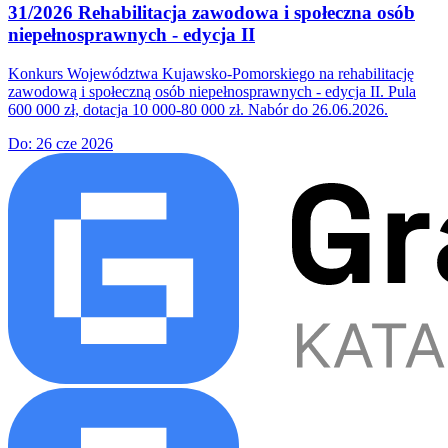
31/2026 Rehabilitacja zawodowa i społeczna osób
niepełnosprawnych - edycja II
Konkurs Województwa Kujawsko-Pomorskiego na rehabilitację
zawodową i społeczną osób niepełnosprawnych - edycja II. Pula
600 000 zł, dotacja 10 000-80 000 zł. Nabór do 26.06.2026.
Do:
26 cze 2026