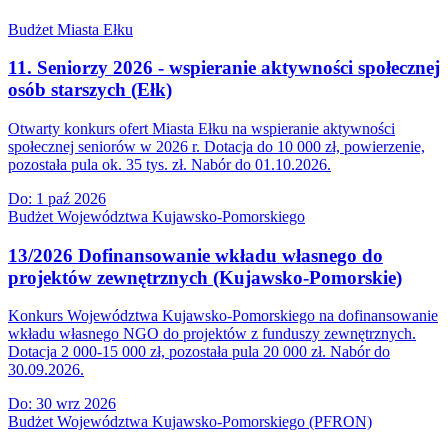
Budżet Miasta Ełku
11. Seniorzy 2026 - wspieranie aktywności społecznej
osób starszych (Ełk)
Otwarty konkurs ofert Miasta Ełku na wspieranie aktywności
społecznej seniorów w 2026 r. Dotacja do 10 000 zł, powierzenie,
pozostała pula ok. 35 tys. zł. Nabór do 01.10.2026.
Do:
1 paź 2026
Budżet Województwa Kujawsko-Pomorskiego
13/2026 Dofinansowanie wkładu własnego do
projektów zewnętrznych (Kujawsko-Pomorskie)
Konkurs Województwa Kujawsko-Pomorskiego na dofinansowanie
wkładu własnego NGO do projektów z funduszy zewnętrznych.
Dotacja 2 000-15 000 zł, pozostała pula 20 000 zł. Nabór do
30.09.2026.
Do:
30 wrz 2026
Budżet Województwa Kujawsko-Pomorskiego (PFRON)