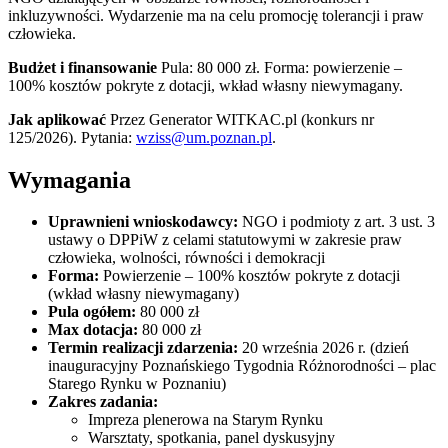
inkluzywności. Wydarzenie ma na celu promocję tolerancji i praw
człowieka.
Budżet i finansowanie
Pula: 80 000 zł. Forma: powierzenie –
100% kosztów pokryte z dotacji, wkład własny niewymagany.
Jak aplikować
Przez Generator WITKAC.pl (konkurs nr
125/2026). Pytania:
wziss@um.poznan.pl
.
Wymagania
Uprawnieni wnioskodawcy:
NGO i podmioty z art. 3 ust. 3
ustawy o DPPiW z celami statutowymi w zakresie praw
człowieka, wolności, równości i demokracji
Forma:
Powierzenie – 100% kosztów pokryte z dotacji
(wkład własny niewymagany)
Pula ogółem:
80 000 zł
Max dotacja:
80 000 zł
Termin realizacji zdarzenia:
20 września 2026 r. (dzień
inauguracyjny Poznańskiego Tygodnia Różnorodności – plac
Starego Rynku w Poznaniu)
Zakres zadania:
Impreza plenerowa na Starym Rynku
Warsztaty, spotkania, panel dyskusyjny