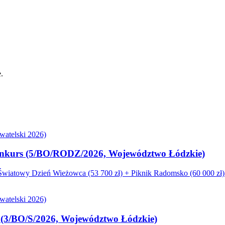
.
atelski 2026)
. konkurs (5/BO/RODZ/2026, Województwo Łódzkie)
iatowy Dzień Wieżowca (53 700 zł) + Piknik Radomsko (60 000 zł). 
atelski 2026)
s (3/BO/S/2026, Województwo Łódzkie)