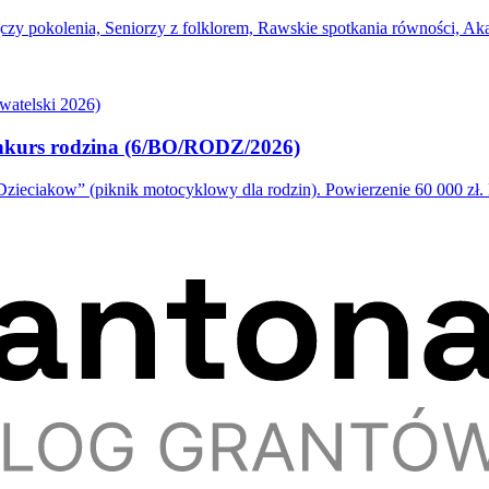
 pokolenia, Seniorzy z folklorem, Rawskie spotkania równości, Akad
atelski 2026)
onkurs rodzina (6/BO/RODZ/2026)
eciakow” (piknik motocyklowy dla rodzin). Powierzenie 60 000 zł.