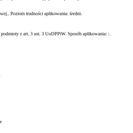
j.. Poziom trudności aplikowania: średni.
odmioty z art. 3 ust. 3 UoDPPiW. Sposób aplikowania: :.
e
e