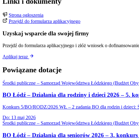
Linki i dokumenty
Strona ogłoszenia
Przejdź do formularza aplikacyjnego
Uzyskaj wsparcie dla swojej firmy
Przejdź do formularza aplikacyjnego i złóż wniosek o dofinansowanie
Aplikuj teraz
Powiązane dotacje
Środki publiczne – Samorząd Województwa Łódzkiego (Budżet Obyw
BO Łódź – Działania dla rodziny i dzieci 2026 – 5
Konkurs 5/BO/RODZ/2026 WŁ – 2 zadania BO dla rodzin i dzieci: Św
Do:
13 maj 2026
Środki publiczne – Samorząd Województwa Łódzkiego (Budżet Obyw
BO Łódź – Działania dla seniorów 2026 – 3. konkur