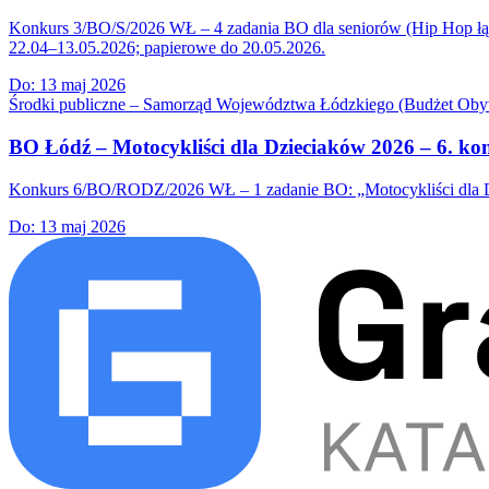
Konkurs 3/BO/S/2026 WŁ – 4 zadania BO dla seniorów (Hip Hop łączy
22.04–13.05.2026; papierowe do 20.05.2026.
Do:
13 maj 2026
Środki publiczne – Samorząd Województwa Łódzkiego (Budżet Obyw
BO Łódź – Motocykliści dla Dzieciaków 2026 – 6. k
Konkurs 6/BO/RODZ/2026 WŁ – 1 zadanie BO: „Motocykliści dla Dzi
Do:
13 maj 2026