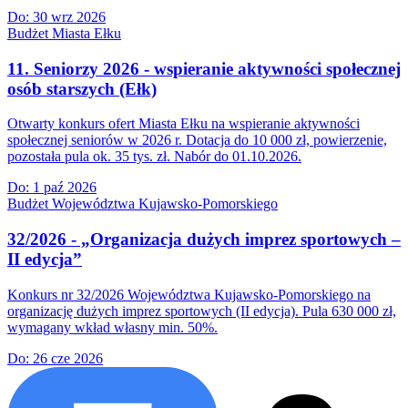
Do:
30 wrz 2026
Budżet Miasta Ełku
11. Seniorzy 2026 - wspieranie aktywności społecznej
osób starszych (Ełk)
Otwarty konkurs ofert Miasta Ełku na wspieranie aktywności
społecznej seniorów w 2026 r. Dotacja do 10 000 zł, powierzenie,
pozostała pula ok. 35 tys. zł. Nabór do 01.10.2026.
Do:
1 paź 2026
Budżet Województwa Kujawsko-Pomorskiego
32/2026 - „Organizacja dużych imprez sportowych –
II edycja”
Konkurs nr 32/2026 Województwa Kujawsko-Pomorskiego na
organizację dużych imprez sportowych (II edycja). Pula 630 000 zł,
wymagany wkład własny min. 50%.
Do:
26 cze 2026