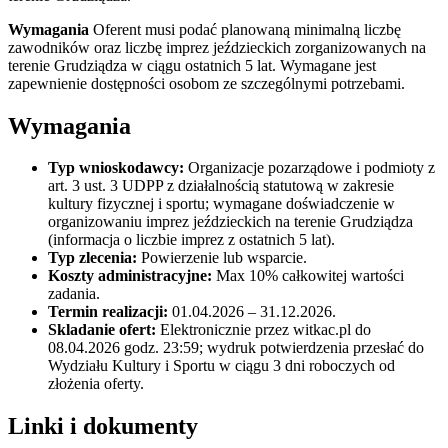
Wymagania
Oferent musi podać planowaną minimalną liczbę
zawodników oraz liczbę imprez jeździeckich zorganizowanych na
terenie Grudziądza w ciągu ostatnich 5 lat. Wymagane jest
zapewnienie dostępności osobom ze szczególnymi potrzebami.
Wymagania
Typ wnioskodawcy:
Organizacje pozarządowe i podmioty z
art. 3 ust. 3 UDPP z działalnością statutową w zakresie
kultury fizycznej i sportu; wymagane doświadczenie w
organizowaniu imprez jeździeckich na terenie Grudziądza
(informacja o liczbie imprez z ostatnich 5 lat).
Typ zlecenia:
Powierzenie lub wsparcie.
Koszty administracyjne:
Max 10% całkowitej wartości
zadania.
Termin realizacji:
01.04.2026 – 31.12.2026.
Skladanie ofert:
Elektronicznie przez witkac.pl do
08.04.2026 godz. 23:59; wydruk potwierdzenia przesłać do
Wydziału Kultury i Sportu w ciągu 3 dni roboczych od
złożenia oferty.
Linki i dokumenty