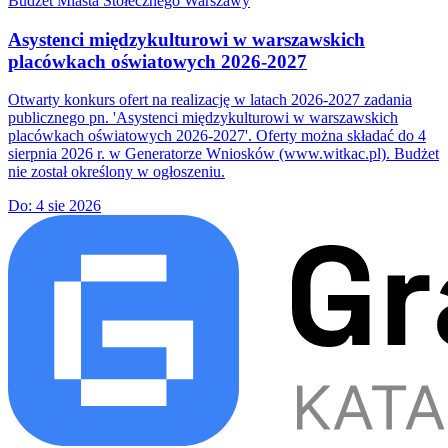
Budżet Miasta Stołecznego Warszawy
Asystenci międzykulturowi w warszawskich
placówkach oświatowych 2026-2027
Otwarty konkurs ofert na realizację w latach 2026-2027 zadania
publicznego pn. 'Asystenci międzykulturowi w warszawskich
placówkach oświatowych 2026-2027'. Oferty można składać do 4
sierpnia 2026 r. w Generatorze Wniosków (www.witkac.pl). Budżet
nie został określony w ogłoszeniu.
Do:
4 sie 2026