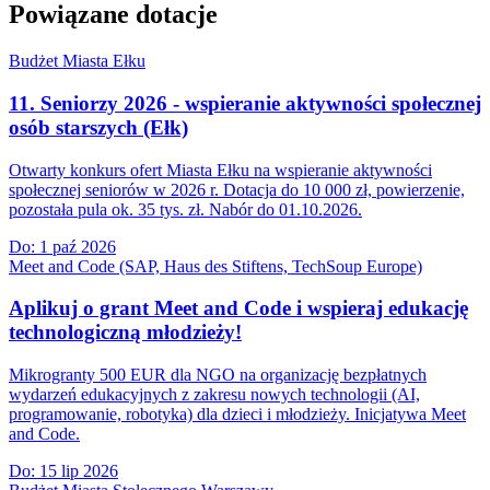
Powiązane dotacje
Budżet Miasta Ełku
11. Seniorzy 2026 - wspieranie aktywności społecznej
osób starszych (Ełk)
Otwarty konkurs ofert Miasta Ełku na wspieranie aktywności
społecznej seniorów w 2026 r. Dotacja do 10 000 zł, powierzenie,
pozostała pula ok. 35 tys. zł. Nabór do 01.10.2026.
Do:
1 paź 2026
Meet and Code (SAP, Haus des Stiftens, TechSoup Europe)
Aplikuj o grant Meet and Code i wspieraj edukację
technologiczną młodzieży!
Mikrogranty 500 EUR dla NGO na organizację bezpłatnych
wydarzeń edukacyjnych z zakresu nowych technologii (AI,
programowanie, robotyka) dla dzieci i młodzieży. Inicjatywa Meet
and Code.
Do:
15 lip 2026