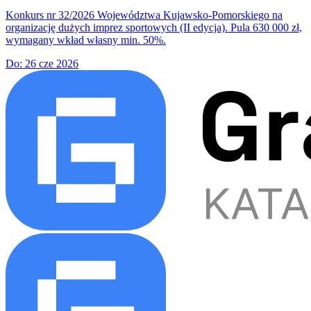
Konkurs nr 32/2026 Województwa Kujawsko-Pomorskiego na
organizację dużych imprez sportowych (II edycja). Pula 630 000 zł,
wymagany wkład własny min. 50%.
Do:
26 cze 2026