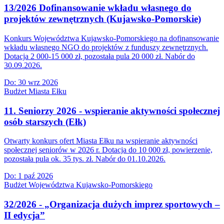
13/2026 Dofinansowanie wkładu własnego do
projektów zewnętrznych (Kujawsko-Pomorskie)
Konkurs Województwa Kujawsko-Pomorskiego na dofinansowanie
wkładu własnego NGO do projektów z funduszy zewnętrznych.
Dotacja 2 000-15 000 zł, pozostała pula 20 000 zł. Nabór do
30.09.2026.
Do:
30 wrz 2026
Budżet Miasta Ełku
11. Seniorzy 2026 - wspieranie aktywności społecznej
osób starszych (Ełk)
Otwarty konkurs ofert Miasta Ełku na wspieranie aktywności
społecznej seniorów w 2026 r. Dotacja do 10 000 zł, powierzenie,
pozostała pula ok. 35 tys. zł. Nabór do 01.10.2026.
Do:
1 paź 2026
Budżet Województwa Kujawsko-Pomorskiego
32/2026 - „Organizacja dużych imprez sportowych –
II edycja”