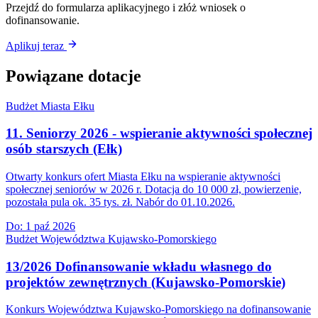
Przejdź do formularza aplikacyjnego i złóż wniosek o
dofinansowanie.
Aplikuj teraz
Powiązane dotacje
Budżet Miasta Ełku
11. Seniorzy 2026 - wspieranie aktywności społecznej
osób starszych (Ełk)
Otwarty konkurs ofert Miasta Ełku na wspieranie aktywności
społecznej seniorów w 2026 r. Dotacja do 10 000 zł, powierzenie,
pozostała pula ok. 35 tys. zł. Nabór do 01.10.2026.
Do:
1 paź 2026
Budżet Województwa Kujawsko-Pomorskiego
13/2026 Dofinansowanie wkładu własnego do
projektów zewnętrznych (Kujawsko-Pomorskie)
Konkurs Województwa Kujawsko-Pomorskiego na dofinansowanie