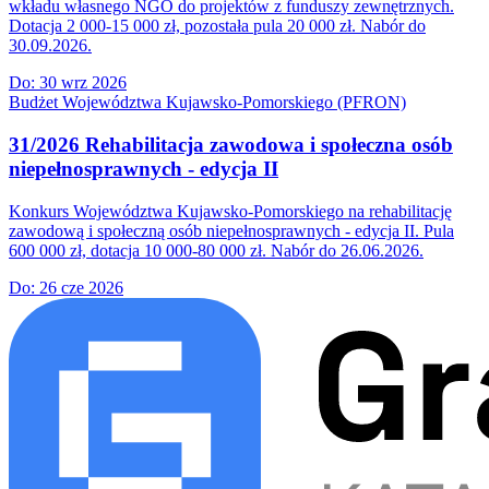
wkładu własnego NGO do projektów z funduszy zewnętrznych.
Dotacja 2 000-15 000 zł, pozostała pula 20 000 zł. Nabór do
30.09.2026.
Do:
30 wrz 2026
Budżet Województwa Kujawsko-Pomorskiego (PFRON)
31/2026 Rehabilitacja zawodowa i społeczna osób
niepełnosprawnych - edycja II
Konkurs Województwa Kujawsko-Pomorskiego na rehabilitację
zawodową i społeczną osób niepełnosprawnych - edycja II. Pula
600 000 zł, dotacja 10 000-80 000 zł. Nabór do 26.06.2026.
Do:
26 cze 2026