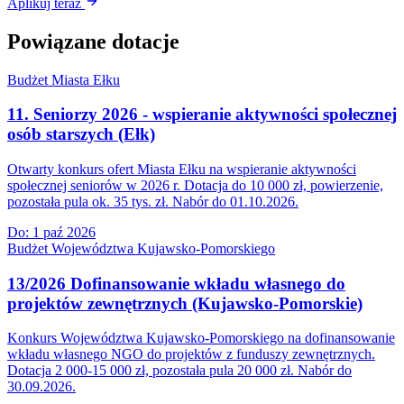
Aplikuj teraz
Powiązane dotacje
Budżet Miasta Ełku
11. Seniorzy 2026 - wspieranie aktywności społecznej
osób starszych (Ełk)
Otwarty konkurs ofert Miasta Ełku na wspieranie aktywności
społecznej seniorów w 2026 r. Dotacja do 10 000 zł, powierzenie,
pozostała pula ok. 35 tys. zł. Nabór do 01.10.2026.
Do:
1 paź 2026
Budżet Województwa Kujawsko-Pomorskiego
13/2026 Dofinansowanie wkładu własnego do
projektów zewnętrznych (Kujawsko-Pomorskie)
Konkurs Województwa Kujawsko-Pomorskiego na dofinansowanie
wkładu własnego NGO do projektów z funduszy zewnętrznych.
Dotacja 2 000-15 000 zł, pozostała pula 20 000 zł. Nabór do
30.09.2026.