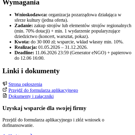
Wymagania
Wnioskodawca:
organizacja pozarządowa działająca w
sferze kultury (jedna oferta).
Zadanie:
zakup strojów lub elementów strojów regionalnych
(min. 70% dotacji) + min. 1 wydarzenie popularyzujące
dziedzictwo (koncert, warsztat, pokaz).
Kwota:
do 30 000 zł; wsparcie, wkład własny min. 10%.
Realizacja:
01.05.2026 – 31.12.2026.
Deadline:
11.06.2026 23:59 (Generator eNGO) + papierowo
do 12.06 16:00.
Linki i dokumenty
Strona ogłoszenia
Przejdź do formularza aplikacyjnego
Dokumenty i załączniki
Uzyskaj wsparcie dla swojej firmy
Przejdź do formularza aplikacyjnego i złóż wniosek o
dofinansowanie.