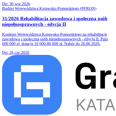
Do:
30 wrz 2026
Budżet Województwa Kujawsko-Pomorskiego (PFRON)
31/2026 Rehabilitacja zawodowa i społeczna osób
niepełnosprawnych - edycja II
Konkurs Województwa Kujawsko-Pomorskiego na rehabilitację
zawodową i społeczną osób niepełnosprawnych - edycja II. Pula
600 000 zł, dotacja 10 000-80 000 zł. Nabór do 26.06.2026.
Do:
26 cze 2026