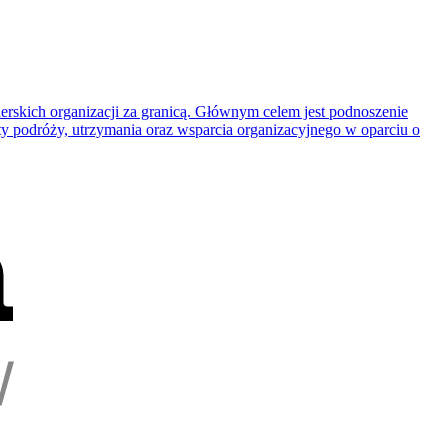
rskich organizacji za granicą. Głównym celem jest podnoszenie
y podróży, utrzymania oraz wsparcia organizacyjnego w oparciu o