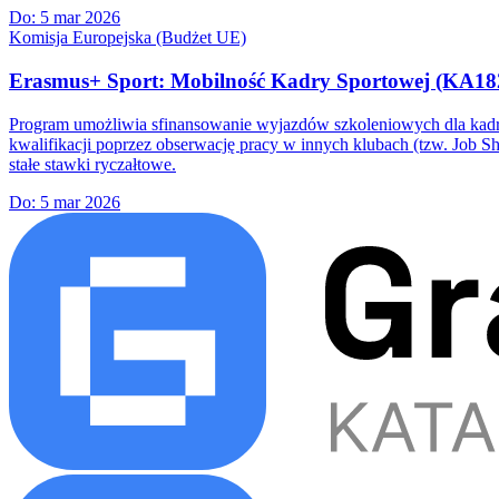
Do:
5 mar 2026
Komisja Europejska (Budżet UE)
Erasmus+ Sport: Mobilność Kadry Sportowej (KA18
Program umożliwia sfinansowanie wyjazdów szkoleniowych dla kadry 
kwalifikacji poprzez obserwację pracy w innych klubach (tzw. Job 
stałe stawki ryczałtowe.
Do:
5 mar 2026