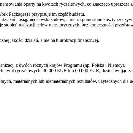
nansowania oparty na kwotach ryczałtowych, co znacząco upraszcza za
ork Packages) i przypisuje im część budżetu.
działań i osiągnięcie wskaźników, a nie za poniesione koszty rzeczywi
e stopień realizacji celów merytorycznych, bez konieczności przeds
ej jakości działań, a nie na biurokracji finansowej.
izacji z dwóch różnych krajów Programu (np. Polska i Niemcy).
 kwot ryczałtowych: 30 000 EUR lub 60 000 EUR, dostosowując zak
ch, materialnych lub niematerialnych rezultatów, użytecznych dla uc