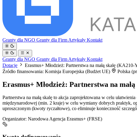
Granty dla NGO
Granty dla Firm
Artykuły
Kontakt
Granty dla NGO
Granty dla Firm
Artykuły
Kontakt
Dotacje
Erasmus+ Młodzież: Partnerstwa na małą skalę (KA210
Źródło finansowania: Komisja Europejska (Budżet UE)
Polska (p
Erasmus+ Młodzież: Partnerstwa na małą
Partnerstwa na małą skalę to akcja zaprojektowana w celu ułatwien
międzynarodowej (min. 2 kraje) w celu wymiany dobrych praktyk, op
uproszczonym (kwoty ryczałtowe), co eliminuje konieczność szczeg
Organizator:
Narodowa Agencja Erasmus+ (FRSE)
Kwota dofinansowania