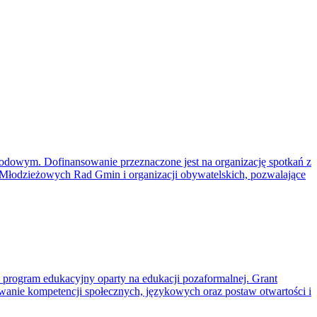
odowym. Dofinansowanie przeznaczone jest na organizację spotkań z
a Młodzieżowych Rad Gmin i organizacji obywatelskich, pozwalające
 program edukacyjny oparty na edukacji pozaformalnej. Grant
wanie kompetencji społecznych, językowych oraz postaw otwartości i