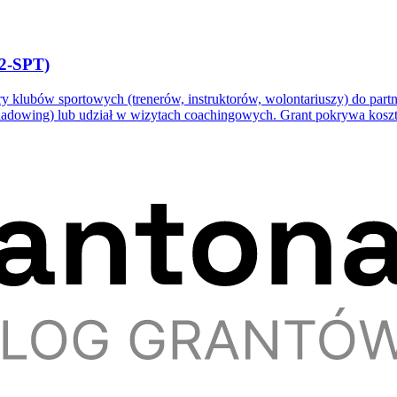
2-SPT)
klubów sportowych (trenerów, instruktorów, wolontariuszy) do partne
Shadowing) lub udział w wizytach coachingowych. Grant pokrywa koszt