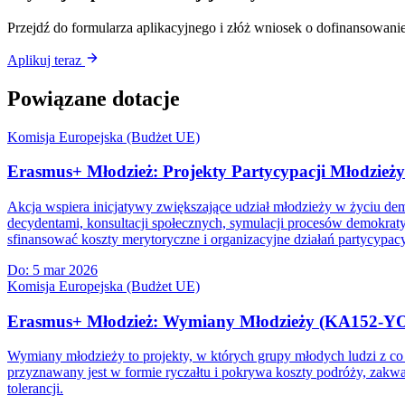
Przejdź do formularza aplikacyjnego i złóż wniosek o dofinansowanie
Aplikuj teraz
Powiązane dotacje
Komisja Europejska (Budżet UE)
Erasmus+ Młodzież: Projekty Partycypacji Młodzie
Akcja wspiera inicjatywy zwiększające udział młodzieży w życiu d
decydentami, konsultacji społecznych, symulacji procesów demokrat
sfinansować koszty merytoryczne i organizacyjne działań partycypac
Do:
5 mar 2026
Komisja Europejska (Budżet UE)
Erasmus+ Młodzież: Wymiany Młodzieży (KA152-Y
Wymiany młodzieży to projekty, w których grupy młodych ludzi z co 
przyznawany jest w formie ryczałtu i pokrywa koszty podróży, zakw
tolerancji.