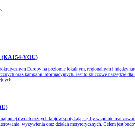
.
ży (KA154-YOU)
emokratycznym Europy na poziomie lokalnym, regionalnym i międzynar
ycznych oraz kampanii informacyjnych. Jest to kluczowe narzędzie dl
yjnych.
OU)
najmniej dwóch różnych krajów spotykają się, by wspólnie realizować
aterowania, wyżywienia oraz działań merytorycznych. Celem jest budo