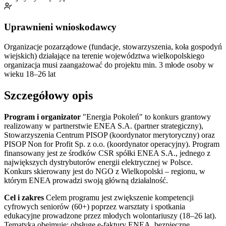
Uprawnieni wnioskodawcy
Organizacje pozarządowe (fundacje, stowarzyszenia, koła gospodyń
wiejskich) działające na terenie województwa wielkopolskiego
organizacja musi zaangażować do projektu min. 3 młode osoby w
wieku 18–26 lat
Szczegółowy opis
Program i organizator
"Energia Pokoleń" to konkurs grantowy
realizowany w partnerstwie ENEA S.A. (partner strategiczny),
Stowarzyszenia Centrum PISOP (koordynator merytoryczny) oraz
PISOP Non for Profit Sp. z o.o. (koordynator operacyjny). Program
finansowany jest ze środków CSR spółki ENEA S.A., jednego z
największych dystrybutorów energii elektrycznej w Polsce.
Konkurs skierowany jest do NGO z Wielkopolski – regionu, w
którym ENEA prowadzi swoją główną działalność.
Cel i zakres
Celem programu jest zwiększenie kompetencji
cyfrowych seniorów (60+) poprzez warsztaty i spotkania
edukacyjne prowadzone przez młodych wolontariuszy (18–26 lat).
Tematyka obejmuje: obsługę e-faktury ENEA, bezpieczne