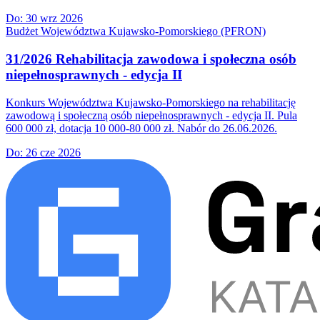
Do:
30 wrz 2026
Budżet Województwa Kujawsko-Pomorskiego (PFRON)
31/2026 Rehabilitacja zawodowa i społeczna osób
niepełnosprawnych - edycja II
Konkurs Województwa Kujawsko-Pomorskiego na rehabilitację
zawodową i społeczną osób niepełnosprawnych - edycja II. Pula
600 000 zł, dotacja 10 000-80 000 zł. Nabór do 26.06.2026.
Do:
26 cze 2026