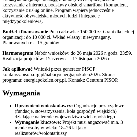
korzystanie z internetu, podstawy obsługi smartfona i komputera,
korzystanie z usług online. Program wspiera jednocześnie
aktywność obywatelską młodych ludzi i integrację
międzypokoleniową.
Budżet i finansowanie
Pula całkowita: 150 000 zł. Grant dla jednej
organizacji: do 10 000 zł. Wkład własny: niewymagany.
Planowanych ok. 15 grantów.
Harmonogram
Nabór wniosków: do 26 maja 2026 r. godz. 23:59.
Realizacja projektów: 15 czerwca – 17 listopada 2026 r.
Jak aplikować
Wnioski przez generator PISOP:
konkursy.pisop.org.pl/nabory/energiapokolen2026. Strona
programu: energiapokolen.org.pl. Kontakt: Centrum PISOP.
Wymagania
Uprawnieni wnioskodawcy:
Organizacje pozarządowe
(fundacje, stowarzyszenia, koła gospodyń wiejskich)
działające na terenie województwa wielkopolskiego
Wymaganie kluczowe:
Projekt musi angażować min. 3
młode osoby w wieku 18–26 lat jako
realizatorów/wolontariuszy