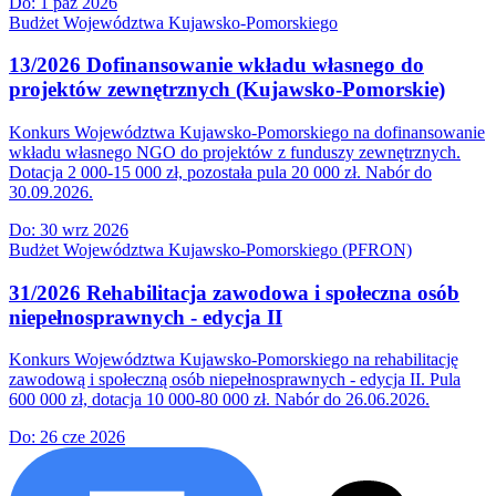
Do:
1 paź 2026
Budżet Województwa Kujawsko-Pomorskiego
13/2026 Dofinansowanie wkładu własnego do
projektów zewnętrznych (Kujawsko-Pomorskie)
Konkurs Województwa Kujawsko-Pomorskiego na dofinansowanie
wkładu własnego NGO do projektów z funduszy zewnętrznych.
Dotacja 2 000-15 000 zł, pozostała pula 20 000 zł. Nabór do
30.09.2026.
Do:
30 wrz 2026
Budżet Województwa Kujawsko-Pomorskiego (PFRON)
31/2026 Rehabilitacja zawodowa i społeczna osób
niepełnosprawnych - edycja II
Konkurs Województwa Kujawsko-Pomorskiego na rehabilitację
zawodową i społeczną osób niepełnosprawnych - edycja II. Pula
600 000 zł, dotacja 10 000-80 000 zł. Nabór do 26.06.2026.
Do:
26 cze 2026