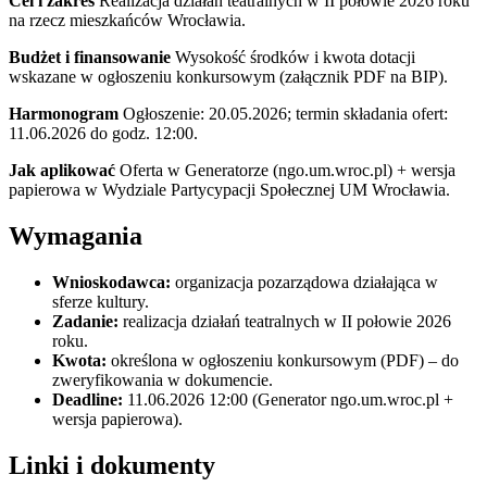
Cel i zakres
Realizacja działań teatralnych w II połowie 2026 roku
na rzecz mieszkańców Wrocławia.
Budżet i finansowanie
Wysokość środków i kwota dotacji
wskazane w ogłoszeniu konkursowym (załącznik PDF na BIP).
Harmonogram
Ogłoszenie: 20.05.2026; termin składania ofert:
11.06.2026 do godz. 12:00.
Jak aplikować
Oferta w Generatorze (ngo.um.wroc.pl) + wersja
papierowa w Wydziale Partycypacji Społecznej UM Wrocławia.
Wymagania
Wnioskodawca:
organizacja pozarządowa działająca w
sferze kultury.
Zadanie:
realizacja działań teatralnych w II połowie 2026
roku.
Kwota:
określona w ogłoszeniu konkursowym (PDF) – do
zweryfikowania w dokumencie.
Deadline:
11.06.2026 12:00 (Generator ngo.um.wroc.pl +
wersja papierowa).
Linki i dokumenty