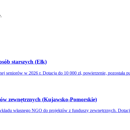
.
osób starszych (Ełk)
ej seniorów w 2026 r. Dotacja do 10 000 zł, powierzenie, pozostała pu
tów zewnętrznych (Kujawsko-Pomorskie)
du własnego NGO do projektów z funduszy zewnętrznych. Dotacja 2 