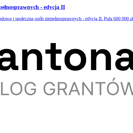
pełnosprawnych - edycja II
ą i społeczną osób niepełnosprawnych - edycja II. Pula 600 000 zł,