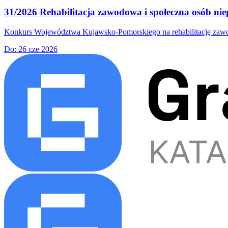
31/2026 Rehabilitacja zawodowa i społeczna osób nie
Konkurs Województwa Kujawsko-Pomorskiego na rehabilitację zawodow
Do:
26 cze 2026