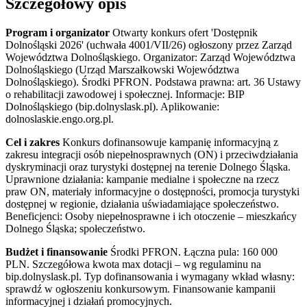
Szczegółowy opis
Program i organizator
Otwarty konkurs ofert 'Dostępnik
Dolnośląski 2026' (uchwała 4001/VII/26) ogłoszony przez Zarząd
Województwa Dolnośląskiego. Organizator: Zarząd Województwa
Dolnośląskiego (Urząd Marszałkowski Województwa
Dolnośląskiego). Środki PFRON. Podstawa prawna: art. 36 Ustawy
o rehabilitacji zawodowej i społecznej. Informacje: BIP
Dolnośląskiego (bip.dolnyslask.pl). Aplikowanie:
dolnoslaskie.engo.org.pl.
Cel i zakres
Konkurs dofinansowuje kampanię informacyjną z
zakresu integracji osób niepełnosprawnych (ON) i przeciwdziałania
dyskryminacji oraz turystyki dostępnej na terenie Dolnego Śląska.
Uprawnione działania: kampanie medialne i społeczne na rzecz
praw ON, materiały informacyjne o dostępności, promocja turystyki
dostępnej w regionie, działania uświadamiające społeczeństwo.
Beneficjenci: Osoby niepełnosprawne i ich otoczenie – mieszkańcy
Dolnego Śląska; społeczeństwo.
Budżet i finansowanie
Środki PFRON. Łączna pula: 160 000
PLN. Szczegółowa kwota max dotacji – wg regulaminu na
bip.dolnyslask.pl. Typ dofinansowania i wymagany wkład własny:
sprawdź w ogłoszeniu konkursowym. Finansowanie kampanii
informacyjnej i działań promocyjnych.