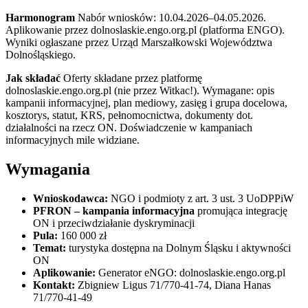
Harmonogram
Nabór wniosków: 10.04.2026–04.05.2026.
Aplikowanie przez dolnoslaskie.engo.org.pl (platforma ENGO).
Wyniki ogłaszane przez Urząd Marszałkowski Województwa
Dolnośląskiego.
Jak składać
Oferty składane przez platformę
dolnoslaskie.engo.org.pl (nie przez Witkac!). Wymagane: opis
kampanii informacyjnej, plan mediowy, zasięg i grupa docelowa,
kosztorys, statut, KRS, pełnomocnictwa, dokumenty dot.
działalności na rzecz ON. Doświadczenie w kampaniach
informacyjnych mile widziane.
Wymagania
Wnioskodawca:
NGO i podmioty z art. 3 ust. 3 UoDPPiW
PFRON – kampania informacyjna
promująca integrację
ON i przeciwdziałanie dyskryminacji
Pula:
160 000 zł
Temat:
turystyka dostępna na Dolnym Śląsku i aktywności
ON
Aplikowanie:
Generator eNGO: dolnoslaskie.engo.org.pl
Kontakt:
Zbigniew Ligus 71/770-41-74, Diana Hanas
71/770-41-49