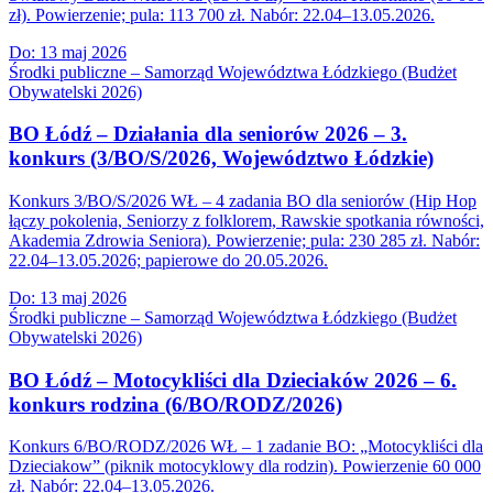
zł). Powierzenie; pula: 113 700 zł. Nabór: 22.04–13.05.2026.
Do:
13 maj 2026
Środki publiczne – Samorząd Województwa Łódzkiego (Budżet
Obywatelski 2026)
BO Łódź – Działania dla seniorów 2026 – 3.
konkurs (3/BO/S/2026, Województwo Łódzkie)
Konkurs 3/BO/S/2026 WŁ – 4 zadania BO dla seniorów (Hip Hop
łączy pokolenia, Seniorzy z folklorem, Rawskie spotkania równości,
Akademia Zdrowia Seniora). Powierzenie; pula: 230 285 zł. Nabór:
22.04–13.05.2026; papierowe do 20.05.2026.
Do:
13 maj 2026
Środki publiczne – Samorząd Województwa Łódzkiego (Budżet
Obywatelski 2026)
BO Łódź – Motocykliści dla Dzieciaków 2026 – 6.
konkurs rodzina (6/BO/RODZ/2026)
Konkurs 6/BO/RODZ/2026 WŁ – 1 zadanie BO: „Motocykliści dla
Dzieciakow” (piknik motocyklowy dla rodzin). Powierzenie 60 000
zł. Nabór: 22.04–13.05.2026.