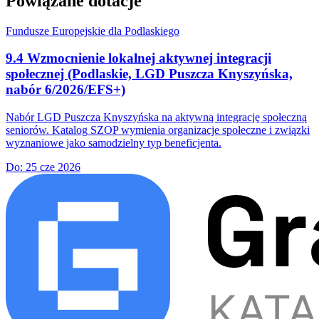
Powiązane dotacje
Fundusze Europejskie dla Podlaskiego
9.4 Wzmocnienie lokalnej aktywnej integracji
społecznej (Podlaskie, LGD Puszcza Knyszyńska,
nabór 6/2026/EFS+)
Nabór LGD Puszcza Knyszyńska na aktywną integrację społeczną
seniorów. Katalog SZOP wymienia organizacje społeczne i związki
wyznaniowe jako samodzielny typ beneficjenta.
Do:
25 cze 2026